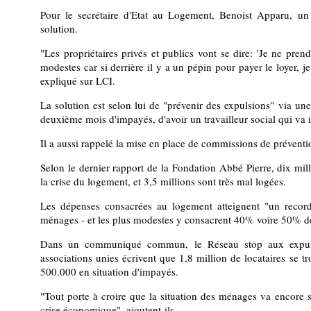
Pour le secrétaire d'Etat au Logement, Benoist Apparu, un 
solution.
"Les propriétaires privés et publics vont se dire: 'Je ne pren
modestes car si derrière il y a un pépin pour payer le loyer, j
expliqué sur LCI.
La solution est selon lui de "prévenir des expulsions" via une
deuxième mois d'impayés, d'avoir un travailleur social qui va in
Il a aussi rappelé la mise en place de commissions de prévent
Selon le dernier rapport de la Fondation Abbé Pierre, dix mil
la crise du logement, et 3,5 millions sont très mal logées.
Les dépenses consacrées au logement atteignent "un reco
ménages - et les plus modestes y consacrent 40% voire 50% de
Dans un communiqué commun, le Réseau stop aux expulsi
associations unies écrivent que 1,8 million de locataires se t
500.000 en situation d'impayés.
"Tout porte à croire que la situation des ménages va encore s'
crise économique", ajoutent-ils.