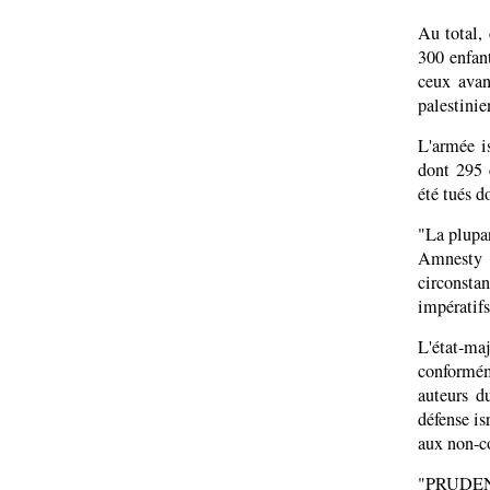
Au total, 
300 enfant
ceux avan
palestinie
L'armée is
dont 295 c
été tués do
"La plupar
Amnesty d
circonstan
impératifs
L'état-ma
conformém
auteurs du
défense is
aux non-c
"PRUDE