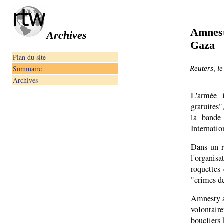
Amnest
Archives
Gaza
Plan du site
Sommaire
Reuters, le
Archives
L'armée i
gratuites"
la bande
Internatio
Dans un r
l'organis
roquettes
"crimes de
Amnesty af
volontair
boucliers 