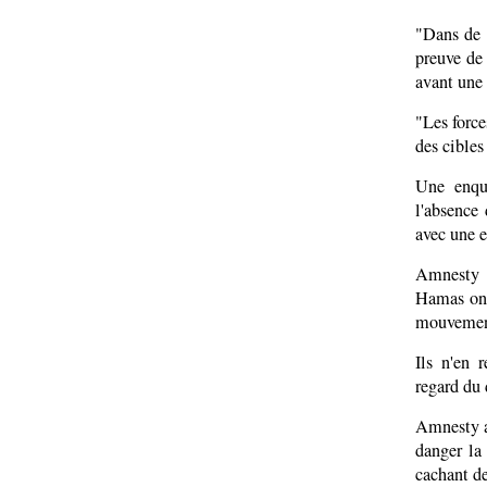
"Dans de n
preuve de
avant une 
"Les force
des cibles 
Une enquê
l'absence
avec une e
Amnesty p
Hamas ont
mouvement
Ils n'en 
regard du 
Amnesty a
danger la 
cachant de