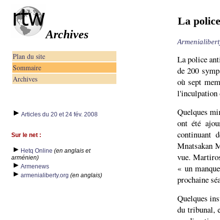
La polic
Archives
Armenialibert
Plan du site
La police ant
Sommaire
de 200 sympa
Archives
où sept memb
l'inculpation
Quelques min
Articles du 20 et 24 fév. 2008
ont été ajou
continuant 
Sur le net :
Mnatsakan Ma
Hetq Online
(en anglais et
vue. Martiro
arménien)
« un manque 
Armenews
armenialiberty.org
(en anglais)
prochaine séa
Quelques inst
du tribunal, 