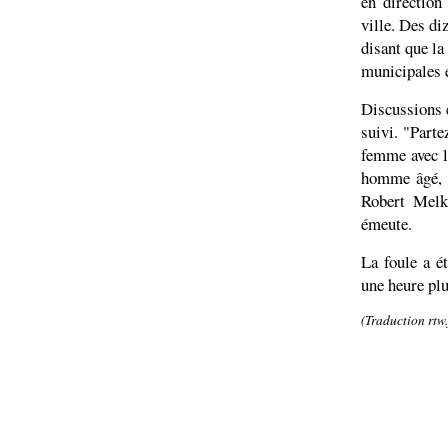
en direction
ville. Des di
disant que la
municipales et
Discussions e
suivi. "Parte
femme avec l
homme âgé, a 
Robert Melku
émeute.
La foule a ét
une heure plu
(Traduction rtw.