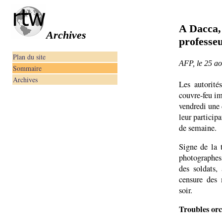
A Dacca, 
Archives
professeu
Plan du site
AFP, le 25 a
Sommaire
Archives
Les autorité
couvre-feu im
vendredi une 
leur particip
de semaine.
Signe de la 
photographes 
des soldats,
censure des 
soir.
Troubles orc