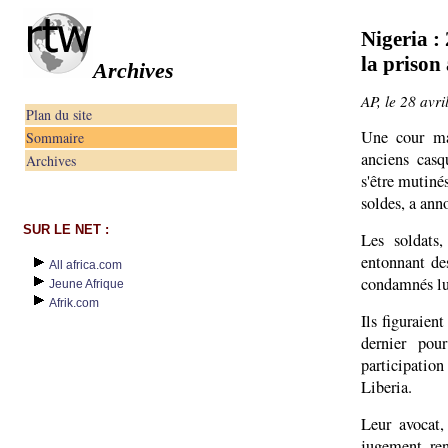
Nigeria :
la prison 
Archives
AP, le 28 avri
Plan du site
Une cour ma
Sommaire
anciens casq
Archives
s'être mutiné
soldes, a ann
SUR LE NET :
Les soldats
entonnant des
All africa.com
condamnés lu
Jeune Afrique
Afrik.com
Ils figuraien
dernier pou
participatio
Liberia.
Leur avocat,
jugement, ren