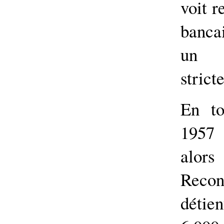
voit r
bancai
un f
strict
En to
1957 
alor
Recon
détie