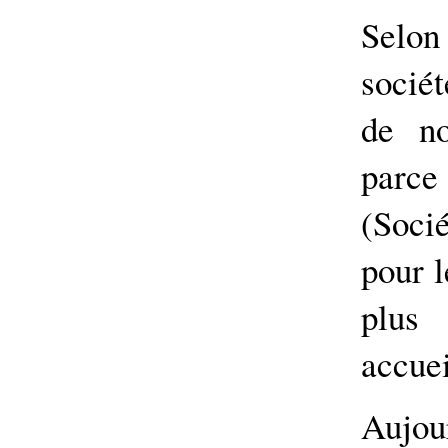
Selon
socié
de no
parce
(Soci
pour l
plus 
accuei
Aujo