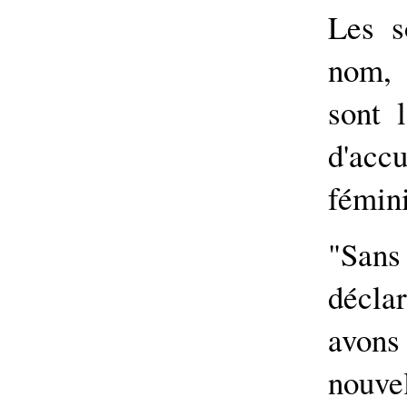
Les s
nom, o
sont 
d'ac
fémini
"Sans
décla
avon
nouvel