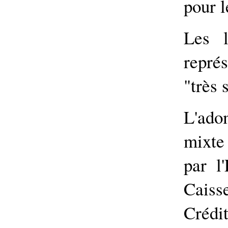
pour l
Les l
repré
"très 
L'ado
mixte
par l'
Caiss
Crédi