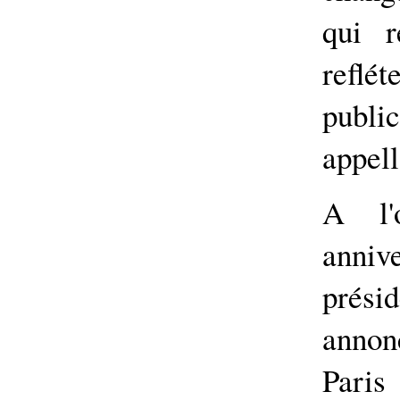
qui 
reflé
publ
appell
A l'
anniv
prési
annon
Paris