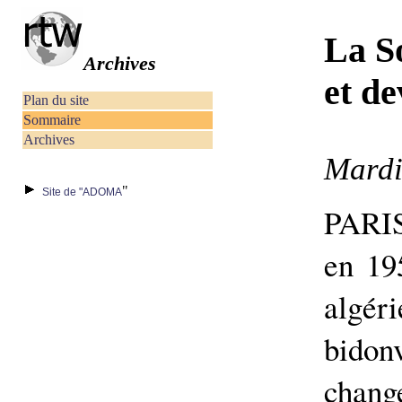
La S
Archives
et d
Plan du site
Sommaire
Archives
Mardi
"
Site de "ADOMA
PARIS
en 195
algé
bidon
chang