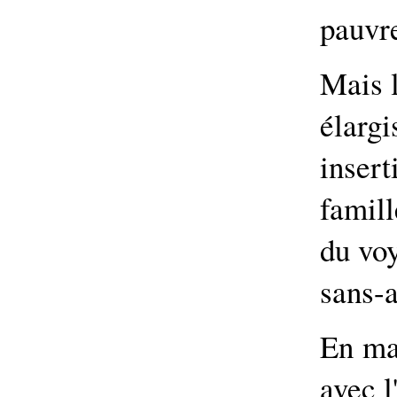
pauvre
Mais l
élarg
inser
famil
du voy
sans-a
En ma
avec l