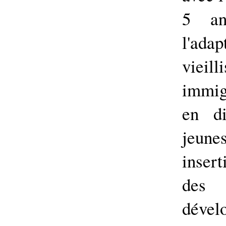
5 an
l'ada
vieil
immig
en di
jeun
insert
des 
dével