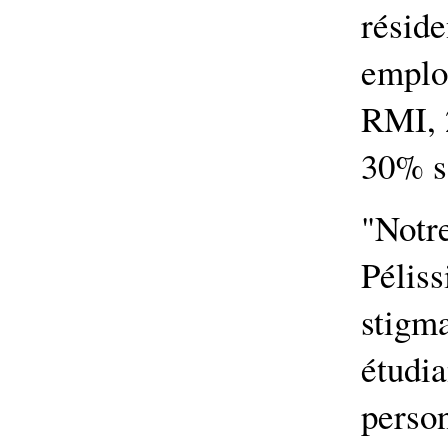
résid
emplo
RMI, 
30% so
"Not
Pélis
stig
étudi
perso