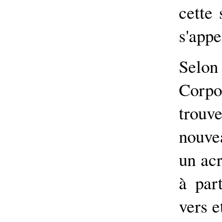
cette
s'app
Selon
Corpo
trou
nouvea
un ac
à part
vers e