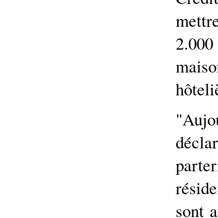
mettr
2.000
mais
hôteli
"Auj
décla
parte
réside
sont a