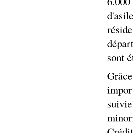
6.000
d'as
réside
dépar
sont é
Grâc
import
suiv
minor
Crédi