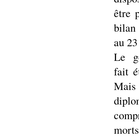
être 
bilan
au 23
Le g
fait 
Mai
dipl
comp
morts