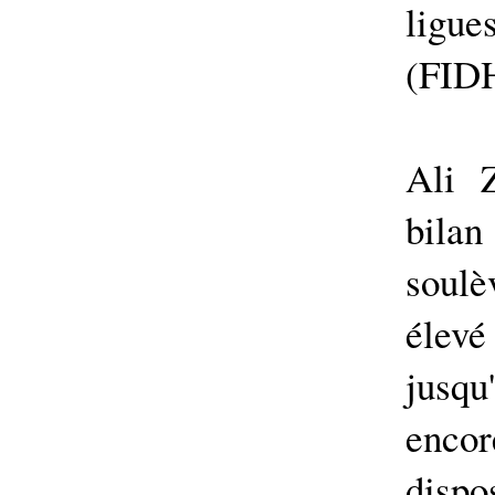
ligu
(FIDH
Ali 
bila
soul
élevé
jusqu'
enco
dispo