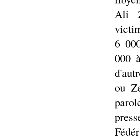
Ali 
victi
6 000
000 
d'aut
ou Ze
parol
press
Fédér