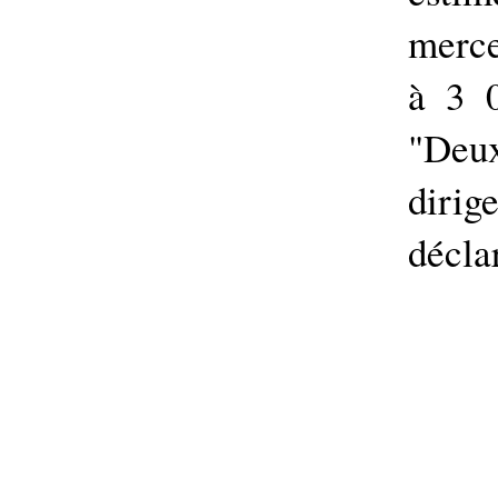
merce
à 3 0
"Deu
dirig
décla