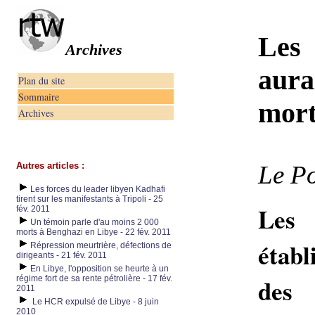
Les
Archives
aurai
Plan du site
Sommaire
mort
Archives
Autres articles :
Le Po
Les forces du leader libyen Kadhafi
tirent sur les manifestants à Tripoli - 25
Les 
fév. 2011
Un témoin parle d'au moins 2 000
morts à Benghazi en Libye - 22 fév. 2011
établ
Répression meurtrière, défections de
dirigeants - 21 fév. 2011
En Libye, l'opposition se heurte à un
des
régime fort de sa rente pétrolière - 17 fév.
2011
Le HCR expulsé de Libye - 8 juin
2010