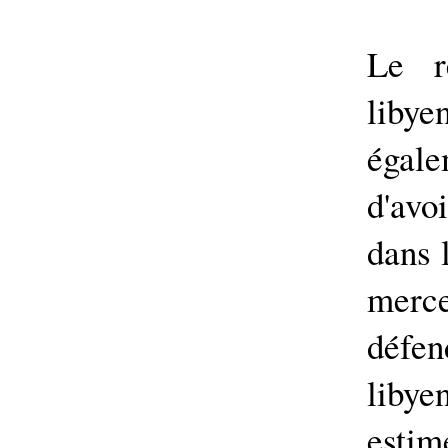
Le r
libye
égal
d'av
dans 
merc
défen
libye
esti