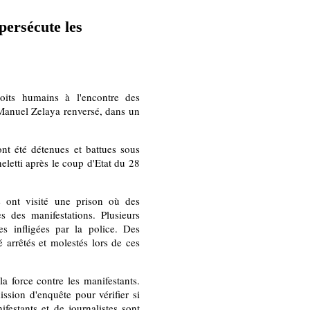
ersécute les
roits humains à l'encontre des
 Manuel Zelaya renversé, dans un
ont été détenues et battues sous
eletti après le coup d'Etat du 28
s ont visité une prison où des
s des manifestations. Plusieurs
es infligées par la police. Des
é arrêtés et molestés lors de ces
a force contre les manifestants.
ssion d'enquête pour vérifier si
ifestants et de journalistes sont