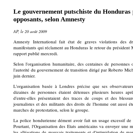
Le gouvernement putschiste du Honduras p
opposants, selon Amnesty
AP, le 20 août 2009
Amnesty International fait état de graves violations des d
manifestants qui réclament au Honduras le retour du président
rapport publié mercredi.
Selon l'organisation humanitaire, des centaines de personnes 
l'autorité du gouvernement de transition dirigé par Roberto Mich
juin dernier.
L'organisation basée à Londres précise que ses observateur
dizaines de personnes étaient détenues plusieurs heures aprè
d'entre-elles présentaient des traces de coups et des blessur
journalistes et des militants des droits de l'homme ont aussi ét
marches de protestation, selon le groupe.
La police hondurienne dément avoir fait un usage excessif de l
Pourtant, l'Organisation des Etats américains va envoyer une mi
les allégations de mauvais traitements et d'intimidation de man