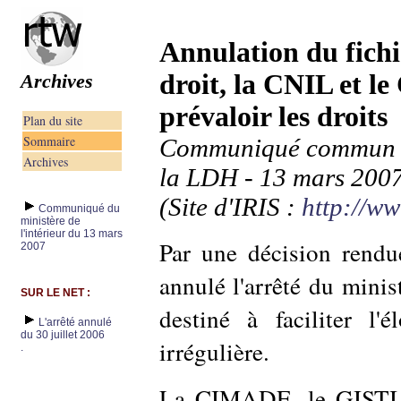
Annulation du fichi
droit, la CNIL et le
Archives
prévaloir les droits
Plan du site
Sommaire
Communiqué commun de
Archives
la LDH - 13 mars 2007
(Site d'IRIS :
http://ww
Communiqué du
ministère de
l'intérieur du 13 mars
Par une décision rendu
2007
annulé l'arrêté du minist
SUR LE NET :
destiné à faciliter l'
L'arrêté annulé
du 30 juillet 2006
irrégulière.
.
La CIMADE, le GISTI, 