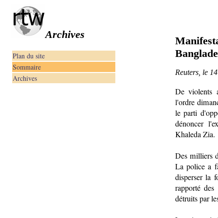
Archives
Manifes
Banglade
Plan du site
Sommaire
Reuters, le 1
Archives
De violents 
l'ordre diman
le parti d'op
dénoncer l'e
Khaleda Zia.
Des milliers d
La police a 
disperser la f
rapporté des 
détruits par le