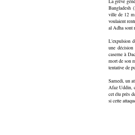
La grève génér
Bangladesh (
ville de 12 mi
voulaient rent
al Adha sont r
L'expulsion d
une décision 
caserne à Dac
mort de son m
tentative de 
Samedi, un att
Afaz Uddin, 
cet élu près d
si cette attaq