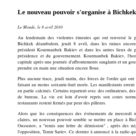
Le nouveau pouvoir s'organise à Bichkek
Le Monde, le 8 avril 2010
Au lendemain des violentes émeutes qui ont renversé le po
Bichkek déambulent, jeudi 8 avril, dans les ruines encor
président Kourmanbek Bakiev et dans les autres lieux de p
présidence et du gouvernement. Kourmanbek Bakiev, l'hom
capitale après une journée d'affrontements sanglants et un gou
prendre en main une situation encore floue.
Plus aucune trace, jeudi matin, des forces de l'ordre qui ont t
faisant au moins soixante-huit morts. Les manifestants errent
en partie calcinés. Certains repartent avec des ordinateurs, de
de bureau. La vie est loin d'avoir repris son cours norm
restaurants restent fermés par peur des pilleurs.
Alors que les conséquences des événements de mercredi 
claires, un nouveau pouvoir semble se mettre en place à Bic
Oussenov, a "remis une lettre de démission" , après des né
l'opposition, Temir Sariev. Ce dernier à annoncé à la radio q