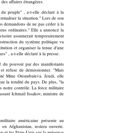
des affaires étrangères.
u peuple" , a-t-elle déclaré à la
ormaliser la situation." Lors de son
ous demandons de ne pas céder à la
yens ordinaires." Elle a annoncé la
visoire assumerait temporairement
onstruction du système politique va
tution et organiser la tenue d'une
s" , a-t-elle déclaré à la presse.
é du pouvoir par des manifestants
s et refuse de démissionner. "Mais
jouté Mme Otounbaïeva. Jeudi, elle
 la totalité du pays. De plus, "la
s notre contrôle. La force militaire
 assuré Ichmail Issakov, ministre de
ilitaire américaine présente au
N en Afghanistan, restera ouverte.
n et les Etats-Unis sur la présence