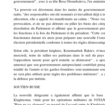
gouvernement" , avec à sa tête Rosa Otounbaïeva, l'ex-ministre 
"Le pouvoir est désormais dans les mains du gouvernement d
radio, "des responsables ont été nommés et travaillent déjà à n
allocution, elle a appelé les manifestants au calme : "Nous v
provocation, et de ne pas détruire ou piller les biens des cito
dissolution du Parlement et affirmé que le gouvernement pro
les fonctions à la fois du Parlement et du président. "Cette c
fonctionner durant six mois pour préparer une nouvelle Consti
élection présidentielle conforme à toutes les règles démocratique
Selon elle, le président kirghize, Kourmanbek Bakiev, évinc
mercredi, tente de rallier ses partisans dans le sud du pay
l'opposition insiste pour qu'il remette sa démission" , a a
annoncé que son gouvernement autoproclamé contrôlait presque
totalité de l'armée et les gardes-frontières sont maintenant sou
ne sera plus utilisée pour régler des problèmes intérieurs" , a
la défense par intérim.
SOUTIEN RUSSE
La nouvelle dirigeante a également affirmé que la base m
Kirghizstan, vitale pour les opérations militaires de l'OTA
"Rien ne va changer" au regard de l'accord entre le Kirghizsta