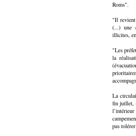
Roms".
"Il revien
(...) une
illicites, 
"Les préfe
la réalis
(évacuat
prioritai
accompagné
La circula
fin juille
l’intérie
campements
pas tolére