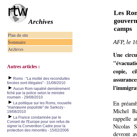
Les Rom
gouvern
Archives
camps
Plan du site
AFP, le 1
Sommaire
Archives
Une circu
"évacuati
Autres articles :
copie, c
assuranc
Roms : "La moitié des reconduites
forcées sont illégales" - 31/08/2010
l'immigra
Aucun Rom rapatrié dernièrement
fiché par la police selon le ministre
roumain - 29/08/2010
En préambu
La politique sur les Roms, nouvelle
"manœuvre populiste" de Sarkozy -
Michel Bar
19/08/2010
rappelle a
La France condamnée par le
Conseil de l'Europe pour son refus de
Nicolas S
signer la Convention Cadre pour la
protection des minorités - 15/02/2006
devront av