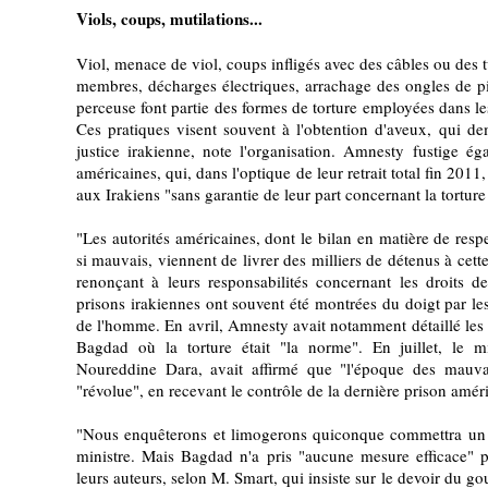
Viols, coups, mutilations...
Viol, menace de viol, coups infligés avec des câbles ou des
membres, décharges électriques, arrachage des ongles de pi
perceuse font partie des formes de torture employées dans l
Ces pratiques visent souvent à l'obtention d'aveux, qui de
justice irakienne, note l'organisation. Amnesty fustige ég
américaines, qui, dans l'optique de leur retrait total fin 2011
aux Irakiens "sans garantie de leur part concernant la torture
"Les autorités américaines, dont le bilan en matière de respe
si mauvais, viennent de livrer des milliers de détenus à cette 
renonçant à leurs responsabilités concernant les droits 
prisons irakiennes ont souvent été montrées du doigt par le
de l'homme. En avril, Amnesty avait notamment détaillé les 
Bagdad où la torture était "la norme". En juillet, le mi
Noureddine Dara, avait affirmé que "l'époque des mauvais
"révolue", en recevant le contrôle de la dernière prison amér
"Nous enquêterons et limogerons quiconque commettra un a
ministre. Mais Bagdad n'a pris "aucune mesure efficace" 
leurs auteurs, selon M. Smart, qui insiste sur le devoir du g