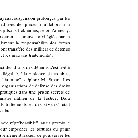
 tuyaux, suspension prolongée par les
ed avec des pinces, mutilations à la
es prisons irakiennes, selon Amnesty.
meurent la preuve privilégiée par la
alement la responsabilité des forces
, ont transféré des milliers de détenus
 et les mauvais traitements".
ct des droits des détenus s'est avéré
illégalité, à la violence et aux abus,
de l'homme", déplore M. Smart. Les
s organisations de défense des droits
pratiques dans une prison secrète de
nistre irakien de la Justice, Dara
 traitements et des sévices" était
icaine.
cte répréhensible", avait promis le
pour empêcher les tortures ou punir
ouvernement irakien de poursuivre les