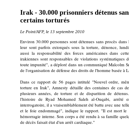
Irak - 30.000 prisonniers détenus san
certains torturés
Le Point/AFP, le 13 septembre 2010
Environ 30.000 personnes sont détenues sans procès dans l
leur sont parfois extorqués sous la torture, dénonce, lund
aussi la responsabilité des forces américaines dans cette
irakiennes sont responsables de violations systématiques de
toute impunité", a déploré dans un communiqué Malcolm Sm
de l'organisation de défense des droits de l'homme basée à 
Dans ce rapport de 56 pages intitulé "Nouvel ordre, même
torture en Irak", Amnesty détaille des centaines de cas de 
plusieurs années, de torture et de disparition de détenu
l'histoire de Ryad Mohamed Saleh al-Ouqabi, arrêté 
interrogatoire, il a vraisemblablement été battu avec une telle
et le foie endommagé", indique le rapport. "Il est mort le
hémorragie interne. Son corps a été rendu à sa famille quelq
de décès faisait état d'un arrêt cardiaque."