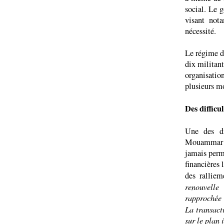
social. Le 
visant not
nécessité.
Le régime de
dix militan
organisatio
plusieurs mo
Des difficu
Une des di
Mouammar Ka
jamais permi
financières 
des ralliem
renouvelle
rapprochée 
La transact
sur le plan