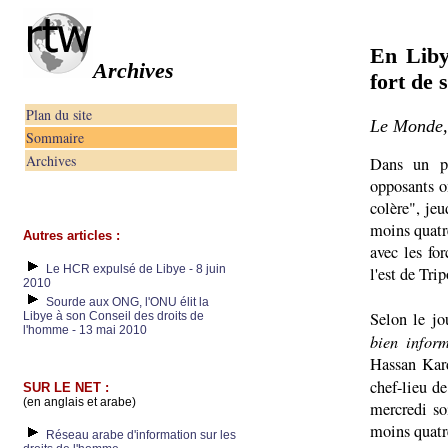
En Liby
Archives
fort de 
Plan du site
Le Monde, 
Sommaire
Archives
Dans un pa
opposants o
colère", je
moins quatre
Autres articles :
avec les fo
Le HCR expulsé de Libye - 8 juin
l'est de Trip
2010
Sourde aux ONG, l'ONU élit la
Selon le jo
Libye à son Conseil des droits de
l'homme - 13 mai 2010
bien inform
Hassan Kard
chef-lieu de
SUR LE NET :
(en anglais et arabe)
mercredi so
moins quatr
Réseau arabe d'information sur les