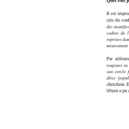
Quel rôle j
Il est impos
clés du conf
des manifes
cadres de l
reprises da
mouvement 
Par ailleur
toujours su
son cercle f
dites 'popul
chercheur. E
libyen a pu 