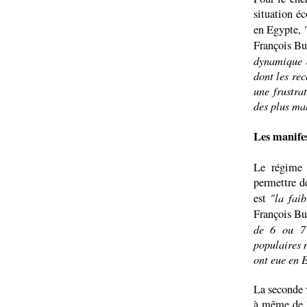
situation é
en Egypte,
François Bu
dynamique d
dont les re
une frustra
des plus mal
Les manifes
Le régime 
permettre de
"la fai
est
François Bu
de 6 ou 7 
populaires 
ont eue en 
La seconde v
à même de l