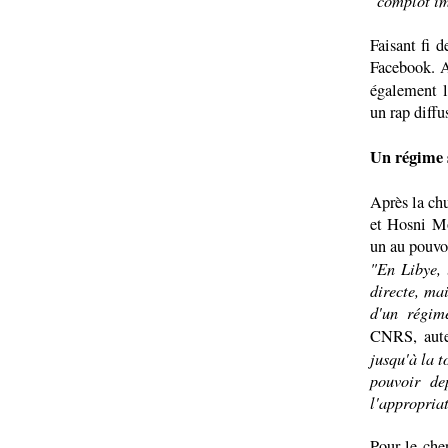
"complot im
Faisant fi 
Facebook. A
également l
un rap diffu
Un régime s
Après la ch
et Hosni M
un au pouvoi
"En Libye, 
directe, ma
d'un régime
CNRS, aut
jusqu'à la t
pouvoir de
l'appropriat
Pour le cher