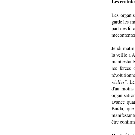
Les crainte
Les organi
garde les ma
part des for
mécontentem
Jeudi matin
la veille à 
manifestant
les forces 
révolutionn
réelles"
. Le
d'au moins 
organisatio
avance quan
Baïda, que
manifestants
être confir