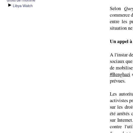
droits de l'homme
Libya Watch
Qur
Selon
commerce da
entre les p
situation ne
Un appel à 
A l'instar d
sociaux que
de mobilise
#Benghazi
s
prévues.
Les autorit
activistes p
sur les dro
été arrêtés
sur Interne
contre l'ut