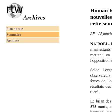
Human Ri
nouvelles
Archives
cette sem
Plan du site
AP - 13 janvi
Sommaire
Archives
NAIROBI - Le
manifestant
mettant en 
l'opposition 
Selon l'org
observateurs
forces de l'
résultats des
tuer".
Le bilan des
575 morts, a