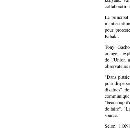
kényane, An
collaboration
Le principal 
manifestatio
pour protest
Kibaki.
Tony Gacho
orange, a exp
de l'Union a
observateurs i
"Dans plusie
pour disperse
dizaines" d
communiqué. 
"beaucoup d'
de faire". "La
source.
Selon l'ON