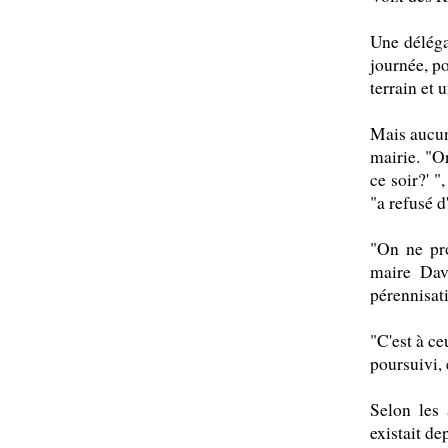
Une déléga
journée, p
terrain et 
Mais aucun
mairie. "O
ce soir?' "
"a refusé d
"On ne pro
maire Davi
pérennisati
"C'est à ce
poursuivi, 
Selon les
existait de