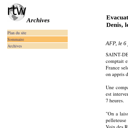
Evacuat
Archives
Denis, l
Plan du site
Sommaire
AFP, le 6 
Archives
SAINT-DEN
comptait e
France sel
on appris 
Une compag
est interve
7 heures.
"On a lais
pelleteuse
Voix des Ro