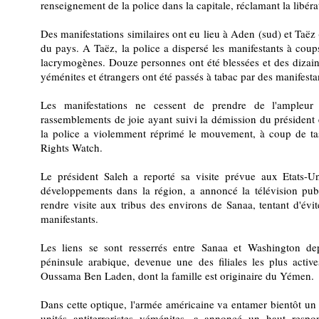
renseignement de la police dans la capitale, réclamant la libérat
Des manifestations similaires ont eu lieu à Aden (sud) et Taëz 
du pays. A Taëz, la police a dispersé les manifestants à cou
lacrymogènes. Douze personnes ont été blessées et des dizaines
yéménites et étrangers ont été passés à tabac par des manifes
Les manifestations ne cessent de prendre de l'ampleu
rassemblements de joie ayant suivi la démission du préside
la police a violemment réprimé le mouvement, à coup de 
Rights Watch.
Le président Saleh a reporté sa visite prévue aux Etats-U
développements dans la région, a annoncé la télévision pub
rendre visite aux tribus des environs de Sanaa, tentant d'évi
manifestants.
Les liens se sont resserrés entre Sanaa et Washington de
péninsule arabique, devenue une des filiales les plus acti
Oussama Ben Laden, dont la famille est originaire du Yémen.
Dans cette optique, l'armée américaine va entamer bientôt 
unités antiterroristes yéménites, a annoncé un haut resp