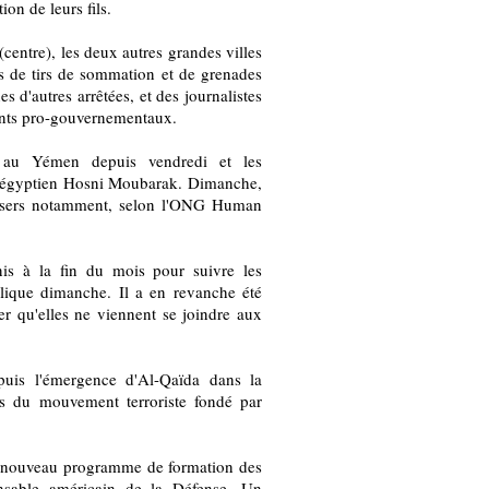
ion de leurs fils.
(centre), les deux autres grandes villes
ps de tirs de sommation et de grenades
 d'autres arrêtées, et des journalistes
tants pro-gouvernementaux.
r au Yémen depuis vendredi et les
nt égyptien Hosni Moubarak. Dimanche,
tasers notamment, selon l'ONG Human
nis à la fin du mois pour suivre les
lique dimanche. Il a en revanche été
ter qu'elles ne viennent se joindre aux
puis l'émergence d'Al-Qaïda dans la
ves du mouvement terroriste fondé par
un nouveau programme de formation des
onsable américain de la Défense. Un