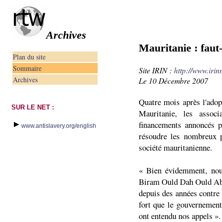
Archives
Mauritanie : faut-i
Plan du site
Sommaire
Site IRIN :
http://www.irin
Archives
Le 10 Décembre 2007
Quatre mois après l'adopt
SUR LE NET :
Mauritanie, les associ
financements annoncés p
www.antislavery.org/english
résoudre les nombreux p
société mauritanienne.
« Bien évidemment, nous
Biram Ould Dah Ould Abe
depuis des années contre 
fort que le gouvernement 
ont entendu nos appels ».