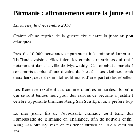
Birmanie : affrontements entre la junte et 
Euronews, le 8 novembre 2010
Crainte d’une reprise de la guerre civile entre la junte au po
ethniques.
Près de 10.000 personnes appartenant à la minorité karen aura
Thaïlande voisine. Elles fuient les combats meurtriers qui ont 
notamment dans la ville de Myawaddy. Ces combats, parfois à
sept morts et plus d’une dizaine de blessés. Les victimes seraie
deux feux, ceux des militaires birmans d’une part et des rebelles 
Les Karen se révoltent car, comme d’autres minorités, ils ont ét
qui se sont tenues hier; pour des raisons de sécurité a justifié 
célèbre opposante birmane Aung San Suu Kyi, lui, a préféré boyco
Le plus jeune fils de l’opposante explique qu’il tente dé
l’ambassade de Birmanie en Thaïlande, afin de pouvoir enfin 
Aung San Suu Kyi reste en résidence surveillée. Elle a vécu d
ans.