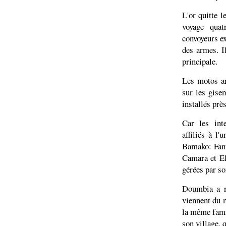
L'or quitte 
voyage quat
convoyeurs ex
des armes. I
principale.
Les motos ar
sur les gise
installés près
Car les in
affiliés à l
Bamako: Fant
Camara et El
gérées par so
Doumbia a r
viennent du 
la même famil
son village, 