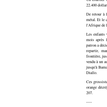
22.400 dollar
De retour à l
métal. Et le 
l'Afrique de l
Les enfants 
mois après l
patron a déci
repartir, ma
frontière, ju
vendu à un a
jusqu'à Bama
Diallo.
Ces grossiste
orange décré
207.
----