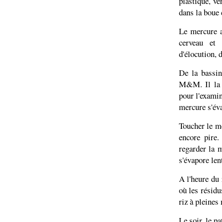
plastique, ve
dans la boue 
Le mercure a
cerveau et
d'élocution, 
De la bassin
M&M. Il la d
pour l'examin
mercure s'éva
Toucher le m
encore pire.
regarder la 
s'évapore len
A l'heure du
où les résidu
riz à pleines
Le soir, le p