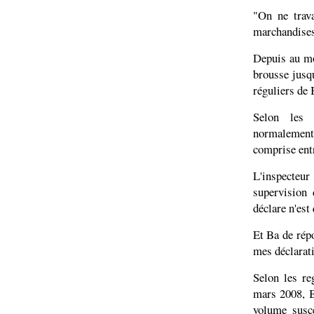
"On ne trava
marchandises 
Depuis au mo
brousse jusq
réguliers de 
Selon les 
normalement t
comprise entr
L'inspecteur
supervision
déclare n'est 
Et Ba de répo
mes déclarati
Selon les re
mars 2008, B
volume susce