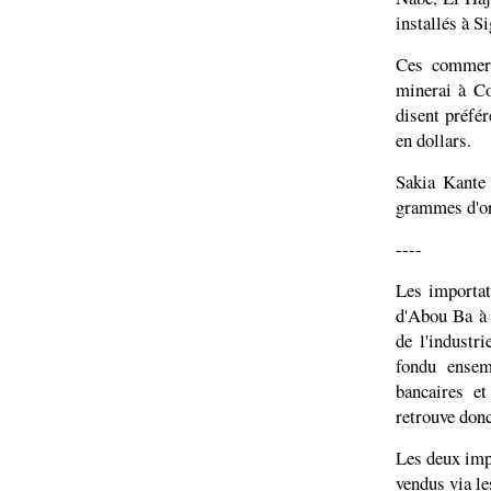
installés à S
Ces commerç
minerai à Co
disent préfére
en dollars.
Sakia Kante
grammes d'or,
----
Les importat
d'Abou Ba à d
de l'industr
fondu ensem
bancaires et
retrouve donc
Les deux impo
vendus via le