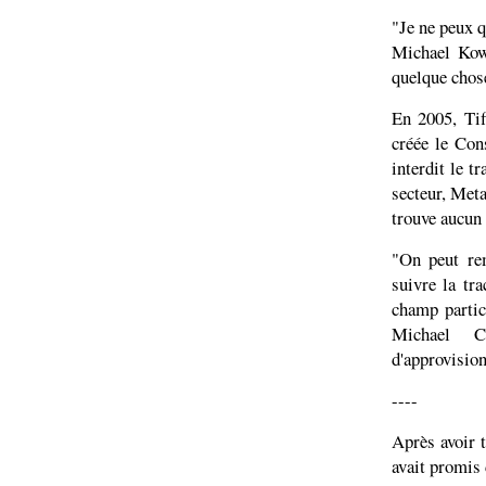
"Je ne peux q
Michael Kowa
quelque cho
En 2005, Tif
créée le Cons
interdit le 
secteur, Meta
trouve aucun 
"On peut rem
suivre la tr
champ particu
Michael C
d'approvision
----
Après avoir t
avait promis 