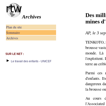
Des mill
Archives
mines d'
Plan du site
Sommaire
AP, le 3 se
Archives
TENKOTO, Sén
brousse vaste
monde. Là o
SUR LE NET :
l'exploitent.
Le travail des enfants - UNICEF
terre au cribl
Parmi ces m
d'enfants. I
dangereux da
la brousse ou
Au cours d
l'Associate