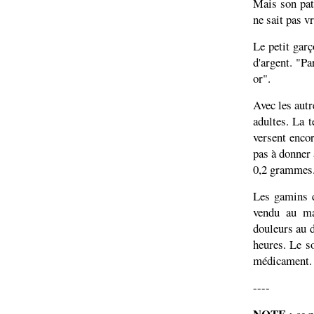
Mais son patr
ne sait pas v
Le petit garç
d'argent. "Pa
or".
Avec les autr
adultes. La t
versent encor
pas à donner 
0,2 grammes. 
Les gamins d
vendu au mar
douleurs au d
heures. Le so
médicament.
----