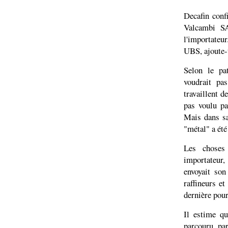
Decafin conf
Valcambi SA
l'importateu
UBS, ajoute-t
Selon le pa
voudrait pa
travaillent d
pas voulu pa
Mais dans sa
"métal" a été
Les choses 
importateur
envoyait so
raffineurs e
dernière pour 
Il estime q
parcouru par