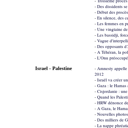
-
Troisième procès 
-
Des dissidents se
-
Début des procès
-
En silence, des c
-
Les femmes en pre
-
Une vingtaine de 
-
Les bassidji, for
-
Vague d'interpell
-
Des opposants d’
-
A Téhéran, la po
-
L'Onu préoccupée 
Israel - Palestine
-
Amnesty appelle I
2012
-
Israël va créer u
-
Gaza : le Hamas a
-
Cisjordanie : une
-
Quand les Palesti
-
HRW dénonce des 
-
A Gaza, le Hamas
-
Nouvelles photos 
-
Des milliers de G
-
La nappe phréati