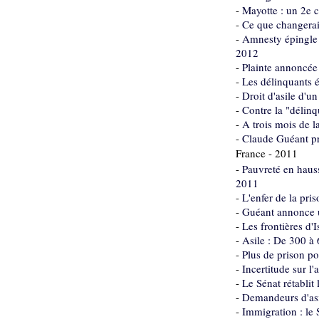
-
Mayotte : un 2e ce
-
Ce que changerait
-
Amnesty épingle d
2012
-
Plainte annoncée
-
Les délinquants 
-
Droit d'asile d'u
-
Contre la "délinq
-
A trois mois de l
-
Claude Guéant pré
France - 2011
-
Pauvreté en haus
2011
-
L'enfer de la pr
-
Guéant annonce u
-
Les frontières d'I
-
Asile : De 300 à
-
Plus de prison po
-
Incertitude sur l
-
Le Sénat rétablit
-
Demandeurs d'asi
-
Immigration : le 