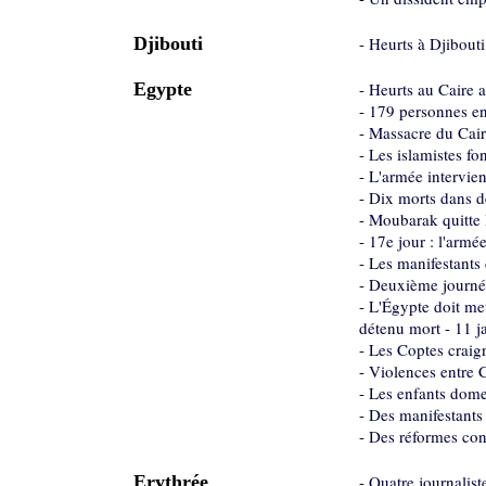
Djibouti
-
Heurts à Djibouti
Egypte
-
Heurts au Caire 
-
179 personnes en
-
Massacre du Caire
-
Les islamistes fon
-
L'armée intervien
-
Dix morts dans d
-
Moubarak quitte l
-
17e jour : l'armé
-
Les manifestants 
-
Deuxième journée
-
L'Égypte doit met
détenu mort - 11 j
-
Les Coptes craign
-
Violences entre 
-
Les enfants domes
-
Des manifestants 
-
Des réformes cont
Erythrée
-
Quatre journalist