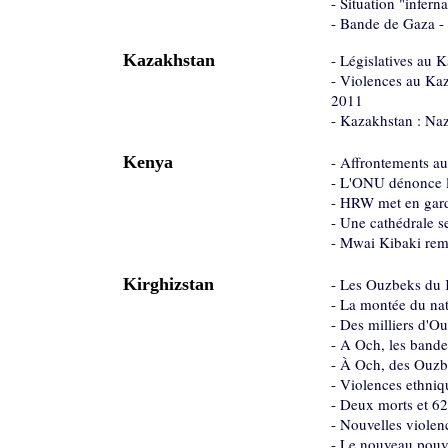
-
Situation "infern
-
Bande de Gaza - 
Kazakhstan
-
Législatives au K
-
Violences au Kaz
2011
-
Kazakhstan : Naz
Kenya
-
Affrontements au 
-
L'ONU dénonce le
-
HRW met en garde
-
Une cathédrale se
-
Mwai Kibaki rempo
Kirghizstan
-
Les Ouzbeks du K
-
La montée du nati
-
Des milliers d'Ou
-
A Och, les bandes
-
À Och, des Ouzbe
-
Violences ethniq
-
Deux morts et 62
-
Nouvelles violen
-
Le nouveau pouvo