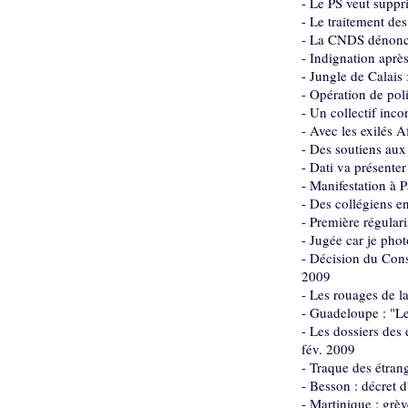
-
Le PS veut suppri
-
Le traitement des
-
La CNDS dénonce 
-
Indignation après
-
Jungle de Calais 
-
Opération de poli
-
Un collectif inco
-
Avec les exilés A
-
Des soutiens aux
-
Dati va présenter
-
Manifestation à P
-
Des collégiens en
-
Première régulari
-
Jugée car je phot
-
Décision du Conse
2009
-
Les rouages de l
-
Guadeloupe : "Les
-
Les dossiers des 
fév. 2009
-
Traque des étrang
-
Besson : décret d
-
Martinique : grèv