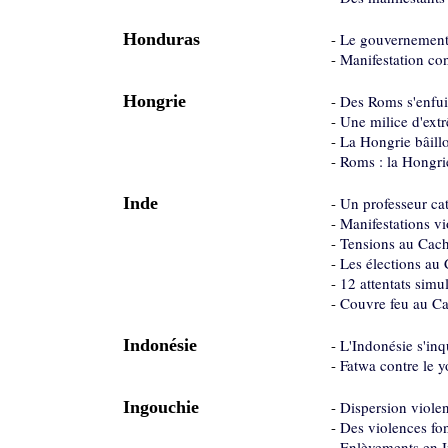
Honduras
-
Le gouvernement 
-
Manifestation co
Hongrie
-
Des Roms s'enfui
-
Une milice d'extr
-
La Hongrie bâillo
-
Roms : la Hongri
Inde
-
Un professeur cat
-
Manifestations v
-
Tensions au Cache
-
Les élections au 
-
12 attentats simu
-
Couvre feu au Ca
Indonésie
-
L'Indonésie s'inq
-
Fatwa contre le y
Ingouchie
-
Dispersion viole
-
Des violences fo
-
Enlèvements en I