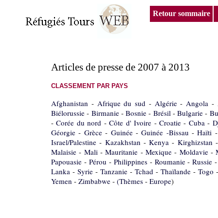
Retour sommaire
Articles de presse de 2007 à 2013
CLASSEMENT PAR PAYS
Afghanistan
-
Afrique du sud
-
Algérie
-
Angola
-
Biélorussie
-
Birmanie
-
Bosnie
-
Brésil
-
Bulgarie
-
Bu
-
Corée du nord
-
Côte d' Ivoire
-
Croatie
-
Cuba
-
D
Géorgie
-
Grèce
-
Guinée
-
Guinée -Bissau
-
Haïti
Israel/Palestine
-
Kazakhstan
-
Kenya
-
Kirghizstan
Malaisie
-
Mali
-
Mauritanie
-
Mexique
-
Moldavie
-
Papouasie
-
Pérou
-
Philippines
-
Roumanie
-
Russie
Lanka
-
Syrie
-
Tanzanie
-
Tchad
-
Thaïlande
-
Togo
Yemen
-
Zimbabwe
-
(Thèmes
-
Europe
)