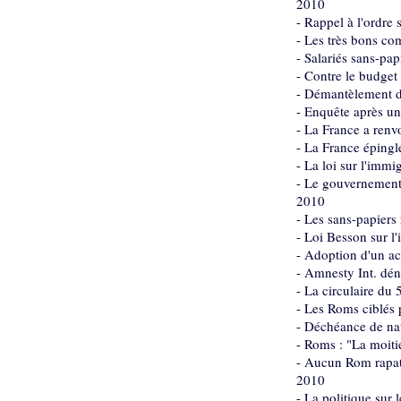
2010
-
Rappel à l'ordre
-
Les très bons co
-
Salariés sans-pap
-
Contre le budget
-
Démantèlement de
-
Enquête après un
-
La France a renv
-
La France épinglé
-
La loi sur l'immi
-
Le gouvernement e
2010
-
Les sans-papiers 
-
Loi Besson sur l
-
Adoption d'un acc
-
Amnesty Int. déno
-
La circulaire du 
-
Les Roms ciblés 
-
Déchéance de nati
-
Roms : "La moitié
-
Aucun Rom rapatri
2010
-
La politique sur