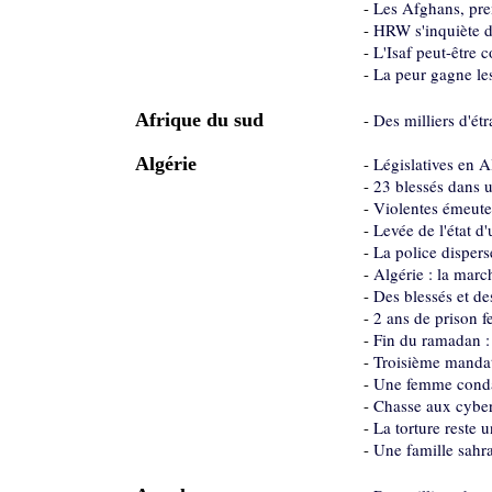
-
Les Afghans, pre
-
HRW s'inquiète d
-
L'Isaf peut-être 
-
La peur gagne le
Afrique du sud
-
Des milliers d'ét
Algérie
-
Législatives en A
-
23 blessés dans u
-
Violentes émeute
-
Levée de l'état d
-
La police dispers
-
Algérie : la marc
-
Des blessés et de
-
2 ans de prison 
-
Fin du ramadan : 
-
Troisième mandat
-
Une femme condam
-
Chasse aux cyber
-
La torture reste 
-
Une famille sahra