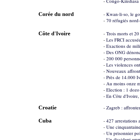
-
Congo-Kinshasa : 
Corée du nord
-
Kwan-li-so, le go
-
70 réfugiés nord-
Côte d'Ivoire
-
Trois morts et 20
-
Les FRCI accusée
-
Exactions de mili
-
Des ONG dénoncen
-
200 000 personne
-
Les violences ont
-
Nouveaux affront
-
Près de 14.000 Iv
-
Au moins onze mo
-
Election : 1 doz
-
En Côte d'Ivoire,
Croatie
-
Zagreb : affronte
Cuba
-
427 arrestations a
-
Une cinquantaine 
-
Un prisonnier pol
-
Un dissident emp