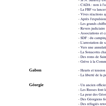
-
CADA : non à l'a
-
La FBF va lancer 
-
Vives réactions a
-
Après l'expulsion
-
Les grands chiff
-
Revers judiciaire
-
Associations et c
-
SDF : du camping
-
L'arrestation de s
-
Vers une annulati
-
La Sonacotra cha
-
Des roms de Saint
-
Grève à la Comm
Gabon
-
Heurts et tension
-
La liberté de la
Géorgie
-
Un ancien officie
-
Les Russes font l
-
La peur des Géorg
-
Des Géorgiens fo
-
Des réfugiés ret