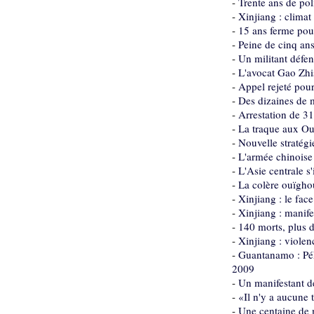
-
Trente ans de pol
-
Xinjiang : climat
-
15 ans ferme pour
-
Peine de cinq ans
-
Un militant défe
-
L'avocat Gao Zh
-
Appel rejeté pour
-
Des dizaines de m
-
Arrestation de 3
-
La traque aux Ou
-
Nouvelle stratégi
-
L'armée chinoise 
-
L'Asie centrale s'
-
La colère ouïghou
-
Xinjiang : le fac
-
Xinjiang : manifes
-
140 morts, plus d
-
Xinjiang : violen
-
Guantanamo : Pék
2009
-
Un manifestant d
-
«Il n'y a aucune
-
Une centaine de 