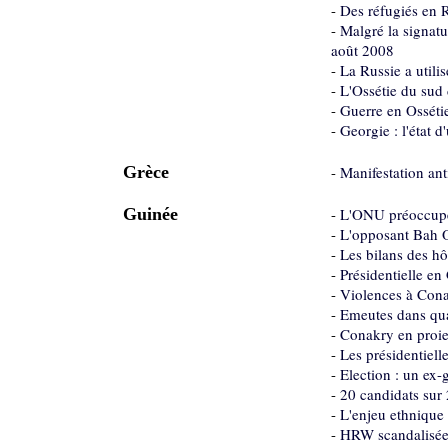
-
Des réfugiés en R
-
Malgré la signatu
août 2008
-
La Russie a util
-
L'Ossétie du sud
-
Guerre en Osséti
-
Georgie : l'état 
Grèce
-
Manifestation ant
Guinée
-
L'ONU préoccupée 
-
L'opposant Bah Ou
-
Les bilans des h
-
Présidentielle e
-
Violences à Cona
-
Emeutes dans qua
-
Conakry en proie
-
Les présidentiell
-
Election : un ex-
-
20 candidats sur
-
L'enjeu ethnique e
-
HRW scandalisée 