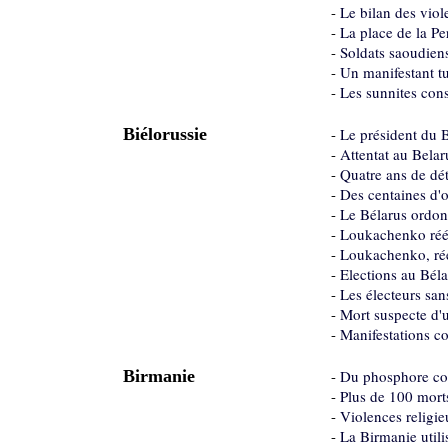
-
Le bilan des vio
-
La place de la Pe
-
Soldats saoudiens
-
Un manifestant tu
-
Les sunnites cons
Biélorussie
-
Le président du 
-
Attentat au Belar
-
Quatre ans de dé
-
Des centaines d'
-
Le Bélarus ordon
-
Loukachenko réél
-
Loukachenko, réél
-
Elections au Bél
-
Les électeurs san
-
Mort suspecte d'
-
Manifestations co
Birmanie
-
Du phosphore con
-
Plus de 100 mort
-
Violences religie
-
La Birmanie utili