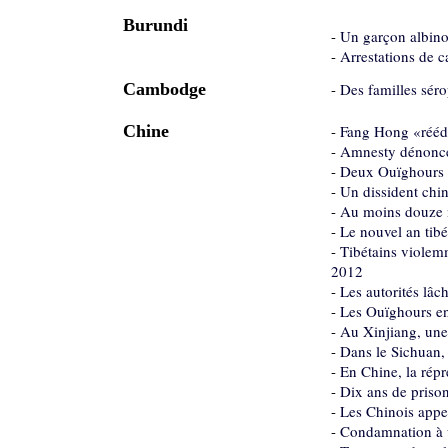
Burundi
-
Un garçon albino
-
Arrestations de c
Cambodge
-
Des familles séro
Chine
-
Fang Hong «rééd
-
Amnesty dénonce 
-
Deux Ouïghours l
-
Un dissident chin
-
Au moins douze m
-
Le nouvel an tibé
-
Tibétains violemm
2012
-
Les autorités lâ
-
Les Ouïghours en 
-
Au Xinjiang, une 
-
Dans le Sichuan, 
-
En Chine, la répr
-
Dix ans de priso
-
Les Chinois appe
-
Condamnation à u