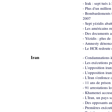
-
Irak : sept tués 
-
Plus d'un million
-
Bombardements tu
2007
-
Sept yézidis abat
-
Les américains re
-
Des documents ac
-
Yézidis : plus de
-
Amnesty dénonce l
-
Le HCR redoute d
Iran
-
Condamnations à
-
Les exécutions pu
-
L'opposition iran
-
L'opposition iran
-
L'Iran s'enfonce 
-
11 ans de prison 
-
91 arrestations l
-
Khamenei accuse l
-
L'Iran, un pays s
-
Des opposants au
-
Premières exécuti