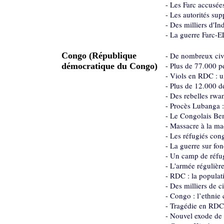
-
Les Farc accusée
-
Les autorités sup
-
Des milliers d'In
-
La guerre Farc-EL
Congo (République
-
De nombreux civi
-
Plus de 77.000 pe
démocratique du Congo)
-
Viols en RDC : un
-
Plus de 12.000 dé
-
Des rebelles rwan
-
Procès Lubanga : 
-
Le Congolais Bem
-
Massacre à la ma
-
Les réfugiés con
-
La guerre sur fon
-
Un camp de réfug
-
L'armée régulière
-
RDC : la populati
-
Des milliers de ci
-
Congo : l’ethnie
-
Tragédie en RDC
-
Nouvel exode de c