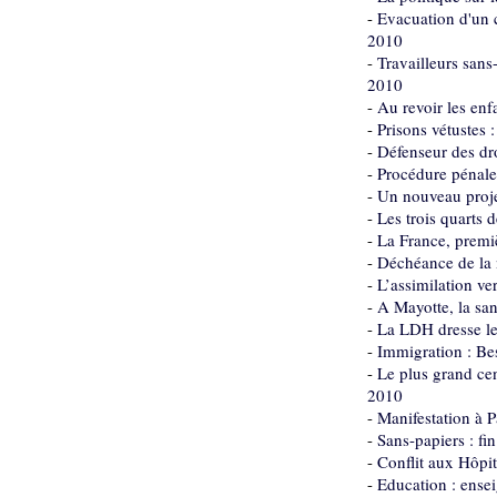
-
Evacuation d'un c
2010
-
Travailleurs sans
2010
-
Au revoir les en
-
Prisons vétustes 
-
Défenseur des dro
-
Procédure pénale 
-
Un nouveau projet
-
Les trois quarts 
-
La France, premiè
-
Déchéance de la na
-
L’assimilation ve
-
A Mayotte, la san
-
La LDH dresse le 
-
Immigration : Bes
-
Le plus grand cen
2010
-
Manifestation à P
-
Sans-papiers : f
-
Conflit aux Hôpi
-
Education : ense