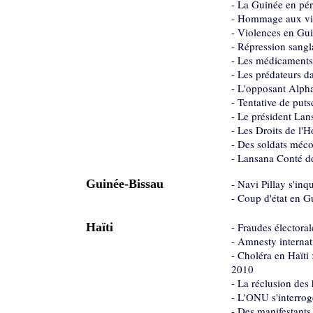
-
La Guinée en pér
-
Hommage aux vict
-
Violences en Gui
-
Répression sangla
-
Les médicaments f
-
Les prédateurs da
-
L'opposant Alpha
-
Tentative de put
-
Le président Lan
-
Les Droits de l'
-
Des soldats méco
-
Lansana Conté déc
Guinée-Bissau
-
Navi Pillay s'inqu
- Coup d'état en G
Haïti
-
Fraudes électoral
-
Amnesty internati
-
Choléra en Haïti 
2010
-
La réclusion des
-
L'ONU s'interroge
-
Des manifestants 