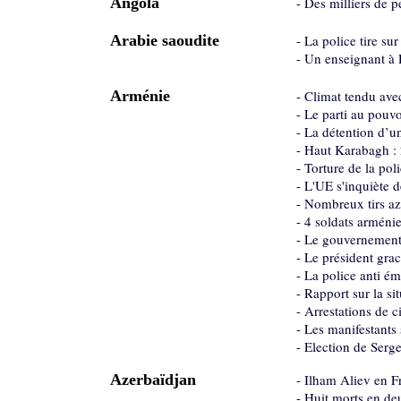
Angola
-
Des milliers de p
Arabie saoudite
-
La police tire su
-
Un enseignant à 
Arménie
-
Climat tendu ave
-
Le parti au pouvo
-
La détention d’u
-
Haut Karabagh : 
-
Torture de la po
-
L'UE s'inquiète 
-
Nombreux tirs azé
-
4 soldats arméni
-
Le gouvernement 
-
Le président gra
-
La police anti ém
-
Rapport sur la si
-
Arrestations de c
-
Les manifestants
-
Election de Serge
Azerbaïdjan
-
Ilham Aliev en F
-
Huit morts en deu