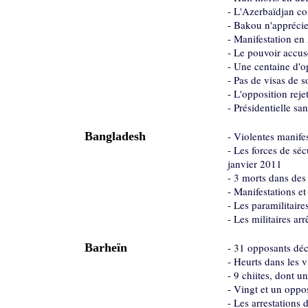
-
L'Azerbaïdjan con
-
Bakou n'apprécie 
-
Manifestation en 
-
Le pouvoir accuse
-
Une centaine d'o
-
Pas de visas de 
-
L'opposition rejet
-
Présidentielle sa
Bangladesh
-
Violentes manife
-
Les forces de séc
janvier 2011
-
3 morts dans des 
-
Manifestations e
-
Les paramilitaire
-
Les militaires ar
Barheïn
-
31 opposants déc
-
Heurts dans les vi
-
9 chiites, dont u
-
Vingt et un oppo
-
Les arrestations 