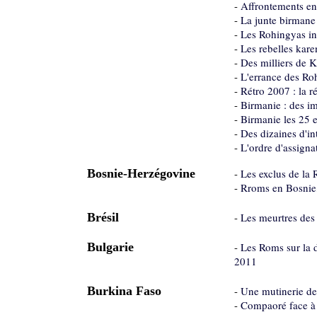
-
Affrontements ent
-
La junte birmane 
-
Les Rohingyas in
-
Les rebelles kare
-
Des milliers de 
-
L'errance des Ro
-
Rétro 2007 : la r
-
Birmanie : des im
-
Birmanie les 25 
-
Des dizaines d'in
-
L'ordre d'assign
Bosnie-Herzégovine
-
Les exclus de la 
-
Rroms en Bosnie
Brésil
-
Les meurtres des
Bulgarie
-
Les Roms sur la d
2011
Burkina Faso
-
Une mutinerie de 
-
Compaoré face à l