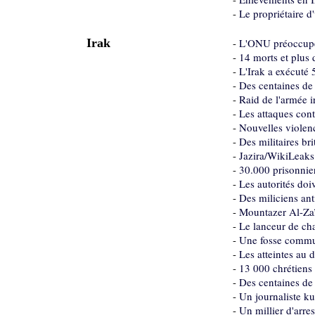
-
Le propriétaire d
Irak
-
L'ONU préoccupée 
-
14 morts et plus 
-
L'Irak a exécuté 
-
Des centaines de
-
Raid de l'armée i
-
Les attaques cont
-
Nouvelles violen
-
Des militaires br
-
Jazira/WikiLeaks 
-
30.000 prisonnier
-
Les autorités doi
-
Des miliciens an
-
Mountazer Al-Zaïd
-
Le lanceur de ch
-
Une fosse commu
-
Les atteintes au 
-
13 000 chrétiens 
-
Des centaines de 
-
Un journaliste k
-
Un millier d'arre