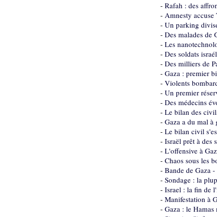
-
Rafah : des affro
-
Amnesty accuse Ts
-
Un parking divise
-
Des malades de G
-
Les nanotechnolog
-
Des soldats isra
-
Des milliers de P
-
Gaza : premier b
-
Violents bombard
-
Un premier réser
-
Des médecins évo
-
Le bilan des civi
-
Gaza a du mal à g
-
Le bilan civil s'e
-
Israël prêt à de
-
L'offensive à Gaz
-
Chaos sous les b
-
Bande de Gaza - 
-
Sondage : la plup
-
Israel : la fin de
-
Manifestation à G
-
Gaza : le Hamas 