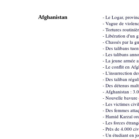
Afghanistan
-
Le Logar, provinc
-
Vague de violence
-
Tortures routiniè
-
Libération d'un g
-
Chassés par la gu
-
Des talibans tue
-
Les talibans anno
-
La jeune armée a
-
Le conflit en Afg
-
L'insurrection de
-
Des taliban régu
-
Des détenus malt
-
Afghanistan : 3.0
-
Nouvelle bavure
-
Les victimes civ
-
Des femmes attaq
-
Hamid Karzaï ord
-
Les forces étran
-
Près de 4.000 ci
-
Un étudiant en j