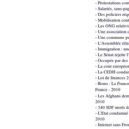
-
Protestations co
-
Salariés, sans-pa
-
Des policiers réq
-
Mobilisation cont
-
Les ONG relativi
-
Une association d
-
Une commune publ
-
L'Assemblée rétab
-
Immigration : une 
-
Le Sénat rejette 
-
Occupée par des 
-
La cour européenn
-
La CEDH condamne
-
Loi de finances 20
-
Roms : La France
France - 2010
-
Les Afghans deman
2010
-
340 SDF morts da
-
L'Etat condamné 
2010
-
Internet sans Fro