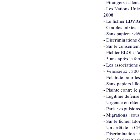
-
Etrangers : silen
-
Les Nations Unies
2008
-
Le fichier EDVI
-
Couples mixtes : 
-
Sans papiers : dé
-
Discriminations d
-
Sur le consenteme
-
Fichier ELOI : l’
-
5 ans après la fe
-
Les associations
-
Venissieux : 300
-
Eclaircie pour les
-
Sans-papiers lillo
-
Plainte contre le
-
Légitime défense 
-
Urgence en rétent
-
Paris : expulsio
-
Migrations : sous
-
Sur le fichier El
-
Un arrêt de la C
-
Discrimination : 
-
Si N. Sarkozy est