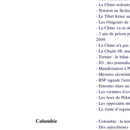
-
La Chine redoute 
-
Tension au Sichua
-
Le Tibet fermé au
-
Les Ouïgours de 
-
La Chine va se do
-
3 ans de prison 
2009
-
La Chine n'a pas 
-
La Charte 08, man
-
Torture : le bila
-
JO : des journali
-
Manifestation à P
-
Mesures sécuritai
-
RSF signale l'arr
-
Emeutes dans un v
-
Les victimes d'a
-
Les Jeux de Péki
-
Les opposants mu
-
La vente d’organe
Colombie
-
Colombie : la ter
-
Des autochtones 