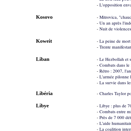
-
L'opposition env
Kosovo
-
Mitrovica, "chau
-
Un an après l'ind
-
Nuit de violences
Koweit
-
La peine de mort
-
Trente manifestan
Liban
-
Le Hezbollah et s
-
Combats dans le 
-
Rétro : 2007, l'a
-
L'armée pilonne 
-
La survie dans l
Libéria
-
Charles Taylor po
Libye
-
Libye : plus de 
-
Combats entre mil
-
Près de 7 000 dét
-
L'aide humanitai
-
La coalition inte