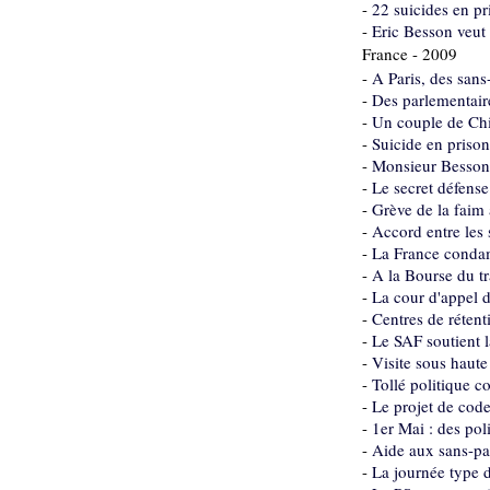
-
22 suicides en p
-
Eric Besson veut 
France - 2009
-
A Paris, des sans
-
Des parlementair
-
Un couple de Chin
-
Suicide en prison
-
Monsieur Besson, 
-
Le secret défense 
-
Grève de la faim 
-
Accord entre les s
-
La France condam
-
A la Bourse du tr
-
La cour d'appel d
-
Centres de rétenti
-
Le SAF soutient l
-
Visite sous haute
-
Tollé politique co
-
Le projet de code
-
1er Mai : des pol
-
Aide aux sans-pap
-
La journée type d