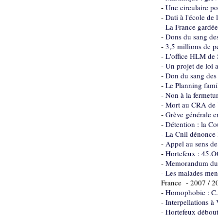
-
Une circulaire po
-
Dati à l'école de
-
La France gardée
-
Dons du sang des
-
3,5 millions de 
-
L'office HLM de 
-
Un projet de loi 
-
Don du sang des h
-
Le Planning famil
-
Non à la fermetur
-
Mort au CRA de V
-
Grève générale e
-
Détention : la Co
-
La Cnil dénonce le
-
Appel au sens de 
-
Hortefeux : 45.O
-
Memorandum du C
-
Les malades ment
France - 2007 / 2
-
Homophobie : C. 
-
Interpellations 
-
Hortefeux débout