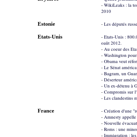
-
WikiLeaks : la tor
2010
Estonie
-
Les députés russe
Etats-Unis
-
Etats-Unis : 800.
oaût 2012.
-
Au coeur des Eta
-
Washington poursu
-
Obama veut réform
-
Le Sénat américai
-
Bagram, un Guant
-
Déserteur américa
-
Un ex-détenu à G
-
Compromis sur l'
-
Les clandestins m
France
-
Création d'une "
-
Amnesty appelle 
-
Nouvelle évacuat
-
Roms : une minor
-
Immigration : les