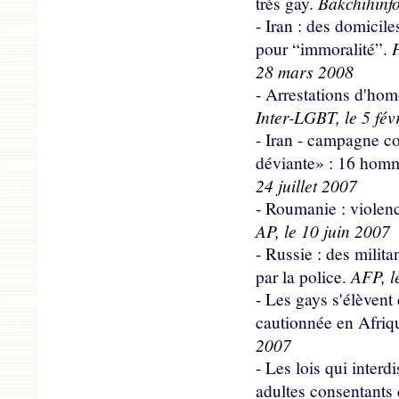
Bakchihinfo
très gay.
-
Iran : des domicile
pour “immoralité”.
28 mars 2008
-
Arrestations d'hom
Inter-LGBT, le 5 fév
-
Iran - campagne co
déviante» : 16 hom
24 juillet 2007
-
Roumanie : violenc
AP, le 10 juin 2007
-
Russie : des milit
AFP, l
par la police.
-
Les gays s'élèven
cautionnée en Afriq
2007
-
Les lois qui interdi
adultes consentants