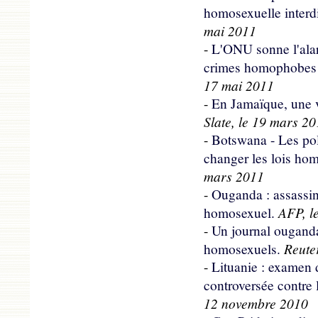
homosexuelle interd
mai 2011
-
L'ONU sonne l'alar
crimes homophobes 
17 mai 2011
-
En Jamaïque, une 
Slate, le 19 mars 2
-
Botswana - Les pol
changer les lois ho
mars 2011
-
Ouganda : assassin
AFP, l
homosexuel.
-
Un journal ougand
Reuter
homosexuels.
-
Lituanie : examen 
controversée contre 
12 novembre 2010