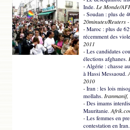
Le Monde/AFP,
Inde.
-
Soudan : plus de 4
20minutes/Reuters 
-
Maroc : plus de 6
récemment des viol
2011
-
Les candidates cou
élections afghanes.
-
Algérie : chasse a
A
à Hassi Messaoud.
2010
-
Iran : les lois mis
Iranmanif,
mollahs.
-
Des imams interdis
Afrik.co
Mauritanie.
-
Les femmes en prem
contestation en Iran.