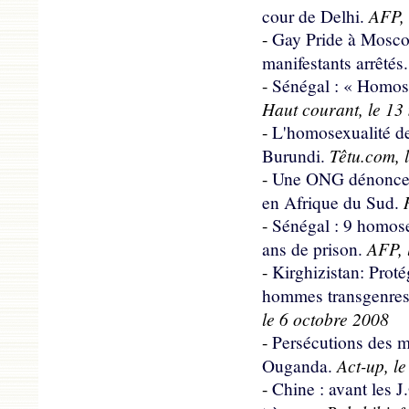
AFP, 
cour de Delhi.
-
Gay Pride à Moscou
manifestants arrêtés.
-
Sénégal : « Homose
Haut courant, le 13
-
L'homosexualité de
Têtu.com, l
Burundi.
-
Une ONG dénonce l
R
en Afrique du Sud.
-
Sénégal : 9 homos
AFP, 
ans de prison.
-
Kirghizistan: Proté
hommes transgenres 
le 6 octobre 2008
-
Persécutions des m
Act-up, l
Ouganda.
-
Chine : avant les J