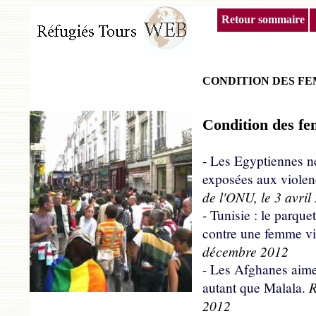
Retour sommaire
CONDITION DES FE
Condition des fe
-
Les Egyptiennes ne
exposées aux violen
de l'ONU, le 3 avril
-
Tunisie : le parque
contre une femme v
décembre 2012
-
Les Afghanes aimera
R
autant que Malala.
2012