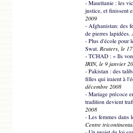
-
Mauritanie : les v
justice, et finissent 
2009
-
Afghanistan: des 
A
de pierres lapidées.
-
Plus d'école pour le
Reuters, le 17
Swat.
-
TCHAD : « Ils vont
IRIN, le 9 janvier 2
-
Pakistan : des tali
filles qui iraient à l'
décembre 2008
-
Mariage précoce en
tradition devient traf
2008
-
Les femmes dans le
Centre tricontinenta
-
Un projet de loi su