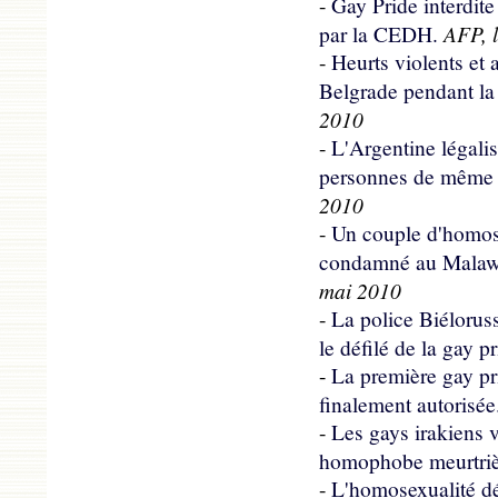
-
Gay Pride interdit
AFP, l
par la CEDH.
-
Heurts violents et
Belgrade pendant la
2010
-
L'Argentine légalis
personnes de même 
2010
-
Un couple d'homos
condamné au Malaw
mai 2010
-
La police Biélorus
le défilé de la gay pr
-
La première gay pr
finalement autorisée
-
Les gays irakiens
homophobe meurtriè
-
L'homosexualité dé