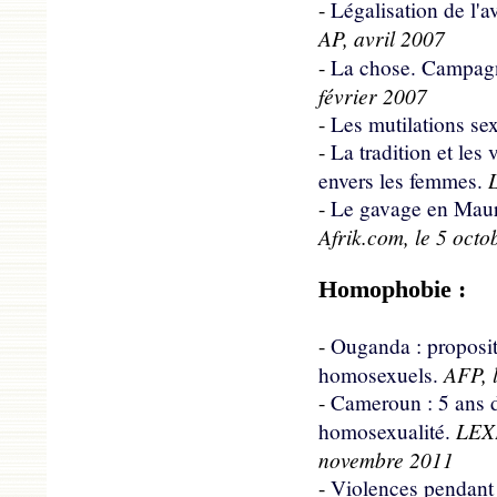
-
Légalisation de l'a
AP, avril 2007
-
La chose. Campagn
février 2007
-
Les mutilations se
-
La tradition et les
envers les femmes.
-
Le gavage en Mauri
Afrik.com, le 5 oct
Homophobie :
-
Ouganda : propositi
AFP, 
homosexuels.
-
Cameroun : 5 ans d
LEX
homosexualité.
novembre 2011
-
Violences pendant