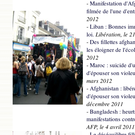
-
Manifestation d'Af
filmée de l'une d'ent
2012
-
Liban : Bonnes imm
Libération, le 2
loi.
-
Des fillettes afgh
les éloigner de l'éco
2012
-
Maroc : suicide d'
d'épouser son violeu
mars 2012
-
Afghanistan : libér
d'épouser son violeu
décembre 2011
-
Bangladesh : heurt
manifestations contr
AFP, le 4 avril 2011
-
Le déséquilibre fil