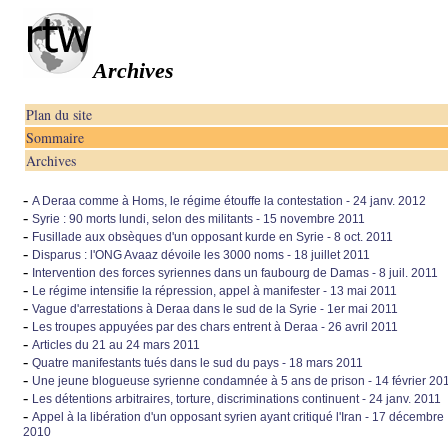
Archives
Plan du site
Sommaire
Archives
-
A Deraa comme à Homs, le régime étouffe la contestation - 24 janv. 2012
-
Syrie : 90 morts lundi, selon des militants - 15 novembre 2011
-
Fusillade aux obsèques d'un opposant kurde en Syrie - 8 oct. 2011
-
Disparus : l'ONG Avaaz dévoile les 3000 noms - 18 juillet 2011
-
Intervention des forces syriennes dans un faubourg de Damas - 8 juil. 2011
-
Le régime intensifie la répression, appel à manifester - 13 mai 2011
-
Vague d'arrestations à Deraa dans le sud de la Syrie - 1er mai 2011
-
Les troupes appuyées par des chars entrent à Deraa - 26 avril 2011
-
Articles du 21 au 24 mars 2011
-
Quatre manifestants tués dans le sud du pays - 18 mars 2011
-
Une jeune blogueuse syrienne condamnée à 5 ans de prison - 14 février 20
-
Les détentions arbitraires, torture, discriminations continuent - 24 janv. 2011
-
Appel à la libération d'un opposant syrien ayant critiqué l'Iran - 17 décembre
2010