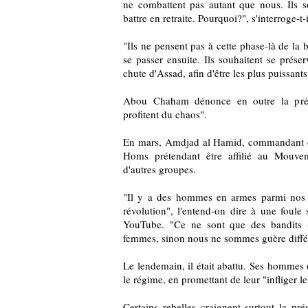
ne combattent pas autant que nous. Ils s
battre en retraite. Pourquoi?", s'interroge-t-i
"Ils ne pensent pas à cette phase-là de la b
se passer ensuite. Ils souhaitent se préser
chute d'Assad, afin d'être les plus puissants
Abou Chaham dénonce en outre la prés
profitent du chaos".
En mars, Amdjad al Hamid, commandant d'
Homs prétendant être affilié au Mouve
d'autres groupes.
"Il y a des hommes en armes parmi nos c
révolution", l'entend-on dire à une foule
YouTube. "Ce ne sont que des bandits (.
femmes, sinon nous ne sommes guère différ
Le lendemain, il était abattu. Ses hommes 
le régime, en promettant de leur "infliger le
Certains rebelles craignent surtout la pré