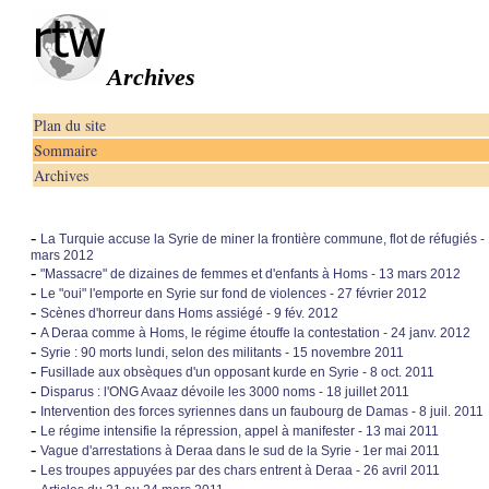
Archives
Plan du site
Sommaire
Archives
-
La Turquie accuse la Syrie de miner la frontière commune, flot de réfugiés -
mars 2012
-
"Massacre" de dizaines de femmes et d'enfants à Homs - 13 mars 2012
-
Le "oui" l'emporte en Syrie sur fond de violences - 27 février 2012
-
Scènes d'horreur dans Homs assiégé - 9 fév. 2012
-
A Deraa comme à Homs, le régime étouffe la contestation - 24 janv. 2012
-
Syrie : 90 morts lundi, selon des militants - 15 novembre 2011
-
Fusillade aux obsèques d'un opposant kurde en Syrie - 8 oct. 2011
-
Disparus : l'ONG Avaaz dévoile les 3000 noms - 18 juillet 2011
-
Intervention des forces syriennes dans un faubourg de Damas - 8 juil. 2011
-
Le régime intensifie la répression, appel à manifester - 13 mai 2011
-
Vague d'arrestations à Deraa dans le sud de la Syrie - 1er mai 2011
-
Les troupes appuyées par des chars entrent à Deraa - 26 avril 2011
-