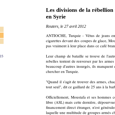
Les divisions de la rébellio
en Syrie
Reuters, le 27 avril 2012
ANTIOCHE, Turquie - Vêtus de jeans en 
cigarettes devant des coupes de glace, Mou
pas vraiment à leur place dans ce café bran
Leur champ de bataille se trouve de l'autr
 15
rebelles tentent de renverser par les arm
beaucoup d'autres insurgés, ils manquent d
chercher en Turquie.
"Quand il s'agit de trouver des armes, chaq
tout seul", dit ce gaillard de 25 ans à la ba
Officiellement, Moustafa et ses hommes c
libre (ASL) mais cette dernière, dépourvue
financement direct étranger, n'est général
laquelle une multitude de groupes armés ch