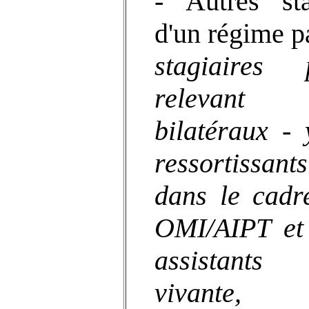
- Autres sta
d'un régime pa
stagiaires p
relevant
bilatéraux -
ressortissan
dans le cadr
OMI/AIPT e
assistant
vivante, 