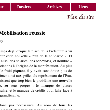
ur
Dossiers
Archives
Liens
 Mobilisation réussie
12
emps déjà lorsque la place de la Préfecture a vu
our cette nouvelle « nuit de la solidarité ». Et
 aussi des salariés, des bénévoles, et nombre «
iations à l’origine de la manifestation. Au plus
le froid piquant, il y avait sans doute plus de
imer ainsi aux grilles du représentant de l’Etat.
issent que trop bien le problème une nouvelle
ue, au sens propre : le manque de places
ine, et le manque de crédits pour faire face à
 grandissante.
 donc pas nécessaires. Au nom de tous les
tte Bécard, déléguée épiscopale à la solidarité, de