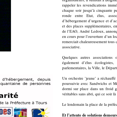
rappeler les revendications immé
chaque soir jusqu’à cinquante pe
ronde entre Etat, élus, asso
d’hébergement d’urgence et d’ac
et des places supplémentaires, en
de l’EAO, André Ledoux, annonçai
en cours pour l’ouverture d’un loc
remerciait chaleureusement tous ce
associative.
Quelques autres associations 
également d’élus écologistes
parlementaires, la Ville, le Dépar
Un orchestre ’jeune’ a réchauffé l
poursuivie avec Sandwichs et M
dormi sur place dans un froid g
véritables sans abri, qui ce soir là
Le lendemain la place de la préfe
Et l’attente de solutions demeure