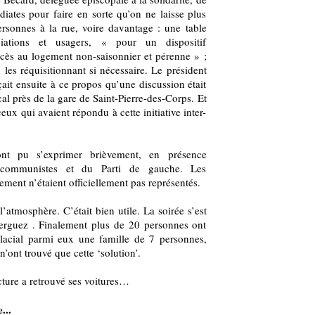
diates pour faire en sorte qu’on ne laisse plus
rsonnes à la rue, voire davantage : une table
ciations et usagers, « pour un dispositif
cès au logement non-saisonnier et pérenne » ;
 les réquisitionnant si nécessaire. Le président
t ensuite à ce propos qu’une discussion était
al près de la gare de Saint-Pierre-des-Corps. Et
ux qui avaient répondu à cette initiative inter-
ont pu s’exprimer brièvement, en présence
, communistes et du Parti de gauche. Les
tement n’étaient officiellement pas représentés.
’atmosphère. C’était bien utile. La soirée s’est
erguez . Finalement plus de 20 personnes ont
lacial parmi eux une famille de 7 personnes,
 n’ont trouvé que cette ‘solution’.
cture a retrouvé ses voitures…
...