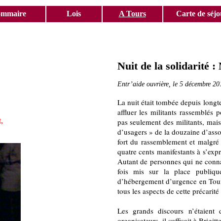
ommaire
Lois
A Tours
Carte de séjo
Nuit de la solidarité :
Entr’aide ouvrière, le 5 décembre 20
La nuit était tombée depuis longt
affluer les militants rassemblés p
,
pas seulement des militants, mais
d’usagers » de la douzaine d’assoc
fort du rassemblement et malgré 
quatre cents manifestants à s’expr
Autant de personnes qui ne conna
fois mis sur la place publiq
d’hébergement d’urgence en Toura
tous les aspects de cette précarité
Les grands discours n’étaient
organisateurs, il suffisait à Brigi