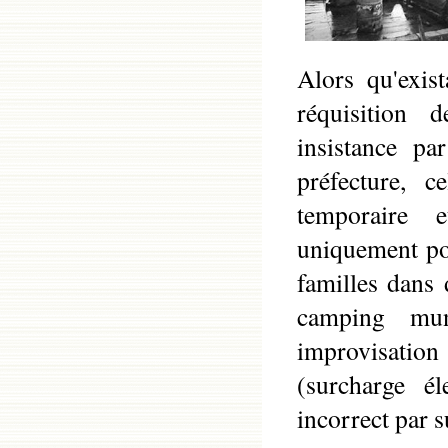
Alors qu'exist
réquisition 
insistance pa
préfecture, c
temporaire et 
uniquement pou
familles dans
camping mun
improvisatio
(surcharge él
incorrect par 