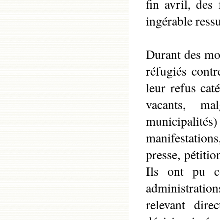
fin avril, de
ingérable ressur
Durant des moi
réfugiés contr
leur refus cat
vacants, ma
municipalit
manifestation
presse, pétiti
Ils ont pu co
administrati
relevant dire