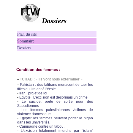
Dossiers
Plan du site
Sommaire
Dossiers
Condition des femmes :
-
TCHAD : « Ils vont nous exterminer »
-
Pakistan : des talibans menacent de tuer les
filles qui iraient à l'école
-
Iran : projet de loi
-
Egypte : L'excision est désormais un crime
-
Le suicide, porte de sortie pour des
Saoudiennes
-
Les femmes palestiniennes victimes de
violence domestique
-
Egypte: les femmes peuvent porter le niqab
dans les universités.
-
Campagne contre un tabou.
-
L'excision totalement interdite par l'islam"