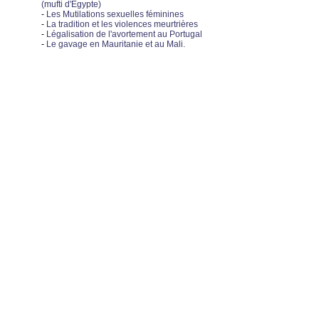
(mufti d'Egypte)
-
Les Mutilations sexuelles féminines
-
La tradition et les violences meurtrières
-
Légalisation de l'avortement au Portugal
-
Le gavage en Mauritanie et au Mali.