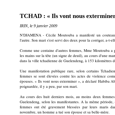
TCHAD : « Ils vont nous exterminer
IRIN, le 9 janvier 2009
N'DJAMENA - Cécile Moutouba a manifesté un couteau
l'autre. Son mari s'est servi des deux pour la corriger, a-t-el
Comme une centaine d'autres femmes, Mme Moutouba a pa
les mains sur la tête (un signe de deuil), au cours d'une ma
dans la ville tchadienne de Guelendeng, à 153 kilomètres d
Une manifestation publique rare, selon certains Tchadien
femmes se sont élevées contre les actes de violence com
épouses. « Ils vont nous exterminer », a déclaré Habiba Ab
poignardée, il y a peu, par son mari.
Au cours des huit derniers mois, au moins deux femmes 
Guelendeng, selon les manifestantes. A la même période, 
femmes ont été gravement blessées par leurs maris d
novembre, un homme a tué son épouse et sa belle-mère.