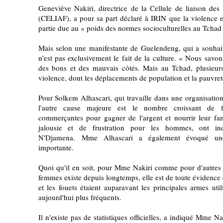
Geneviève Nakiri, directrice de la Cellule de liaison des
(CELIAF), a pour sa part déclaré à IRIN que la violence e
partie due au « poids des normes socioculturelles au Tchad 
Mais selon une manifestante de Guelendeng, qui a souhait
n'est pas exclusivement le fait de la culture. « Nous savon
des bons et des mauvais côtés. Mais au Tchad, plusieurs 
violence, dont les déplacements de population et la pauvret
Pour Solkem Alhascari, qui travaille dans une organisati
l'autre cause majeure est le nombre croissant de 
commerçantes pour gagner de l'argent et nourrir leur fa
jalousie et de frustration pour les hommes, ont 
N'Djamena. Mme Alhascari a également évoqué une
importante.
Quoi qu'il en soit, pour Mme Nakiri comme pour d'autres f
femmes existe depuis longtemps, elle est de toute évidence 
et les fouets étaient auparavant les principales armes uti
aujourd'hui plus fréquents.
Il n'existe pas de statistiques officielles, a indiqué Mme N