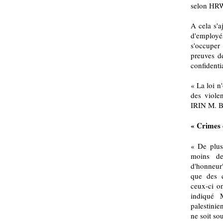
selon HR
A cela s'a
d'employé
s'occuper
preuves de
confidentia
« La loi n'
des viole
IRIN M. Ba
« Crimes 
« De plus
moins de
d'honneur
que des 
ceux-ci on
indiqué 
palestinie
ne soit so