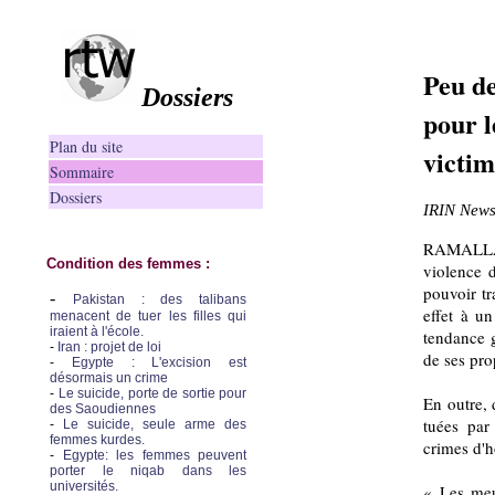
Peu de
Dossiers
pour l
Plan du site
victim
Sommaire
Dossiers
IRIN
News,
RAMALLA
Condition des femmes :
violence 
pouvoir tr
-
Pakistan : des talibans
effet à u
menacent de tuer les filles qui
iraient à l'école.
tendance 
-
Iran : projet de loi
de ses pro
-
Egypte : L'excision est
désormais un crime
-
Le suicide, porte de sortie pour
En outre,
des Saoudiennes
tuées par
-
Le suicide, seule arme des
femmes kurdes.
crimes d'h
-
Egypte: les femmes peuvent
porter le niqab dans les
universités.
« Les meur