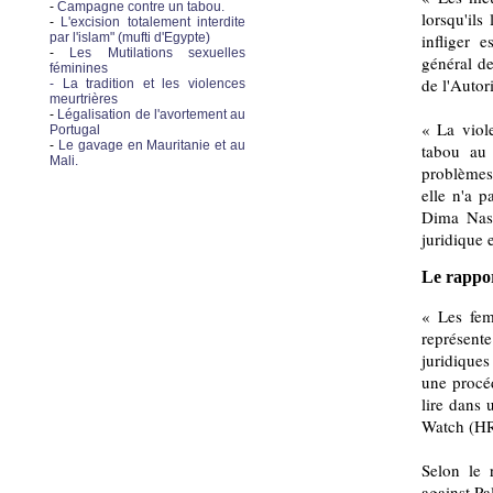
-
Campagne contre un tabou.
lorsqu'ils
-
L'excision totalement interdite
par l'islam" (mufti d'Egypte)
infliger 
-
Les Mutilations sexuelles
général de
féminines
de l'Autor
- La tradition et les violences
meurtrières
-
Légalisation de l'avortement au
« La viol
Portugal
-
Le gavage en Mauritanie et au
tabou au 
Mali.
problèmes 
elle n'a p
Dima Nash
juridique
Le rappo
« Les fem
représen
juridiques
une procé
lire dans 
Watch (H
Selon le 
against Pa