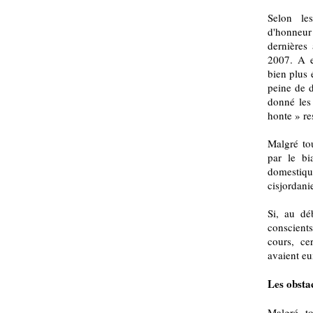
Selon le
d'honneur
dernières 
2007. A en
bien plus 
peine de d
donné les 
honte » re
Malgré tou
par le bi
domestique
cisjordan
Si, au dé
conscients
cours, cer
avaient e
Les obsta
Malgré to