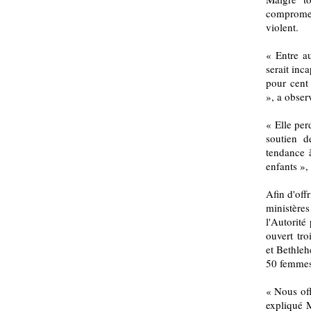
comprome
violent.
« Entre au
serait inc
pour cent 
», a obse
« Elle per
soutien d
tendance à
enfants », 
Afin d'off
ministères
l'Autorité
ouvert tr
et Bethleh
50 femmes
« Nous off
expliqué 