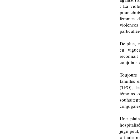
: La viole
pour chois
femmes do
violenc
particuliè
De plus, «
en vigue
reconnaît
conjoints
Toujours
familles e
(TPO), le
témoins o
souhaiten
conjugales
Une plain
hospitali
juge peut,
« faute mi