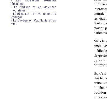
-
Les Mutilations sexuelles
durciss
féminines
- La tradition et les violences
interdis
meurtrières
couraien
-
Légalisation de l'avortement au
Portugal
les étab
-
Le gavage en Mauritanie et au
était en
Mali.
étaient 
patientes
Mais la v
amer, a
médicale
l'hyper
gynécolo
pourront
Ils, c'e
chrétie
arabe «t
millénai
traditio
toutes le