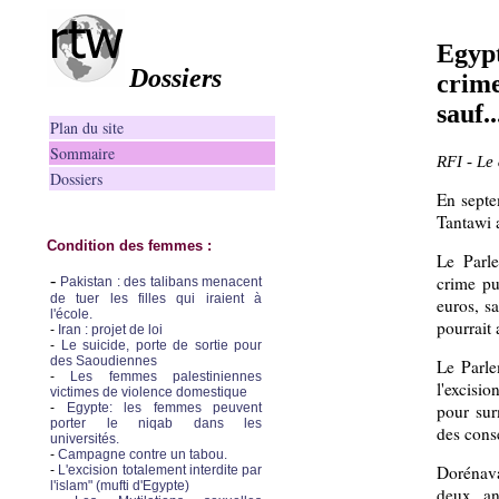
Egypt
Dossiers
crime
sauf.
Plan du site
Sommaire
RFI - Le
Dossiers
En septe
Tantawi 
Condition des femmes :
Le Parle
-
crime pu
Pakistan : des talibans menacent
de tuer les filles qui iraient à
euros, s
l'école.
pourrait 
-
Iran : projet de loi
-
Le suicide, porte de sortie pour
des Saoudiennes
Le Parle
-
Les femmes palestiniennes
l'excisi
victimes de violence domestique
-
Egypte: les femmes peuvent
pour sur
porter le niqab dans les
des cons
universités.
-
Campagne contre un tabou.
Dorénava
-
L'excision totalement interdite par
l'islam" (mufti d'Egypte)
deux an