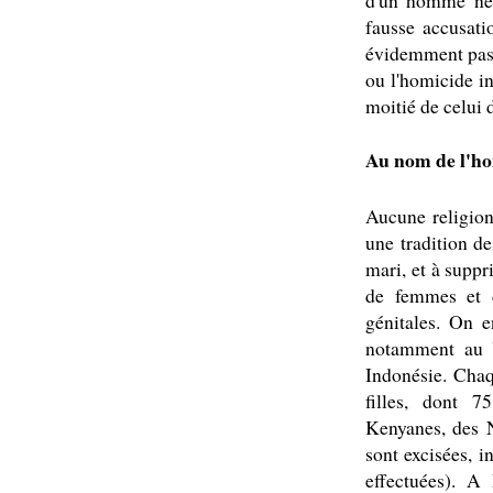
d'un homme ne p
fausse accusatio
évidemment pas v
ou l'homicide i
moitié de celu
Au nom de l'h
Aucune religion
une tradition de
mari, et à suppr
de femmes et de
génitales. On e
notamment au 
Indonésie. Chaq
filles, dont 
Kenyanes, des N
sont excisées, in
effectuées). A