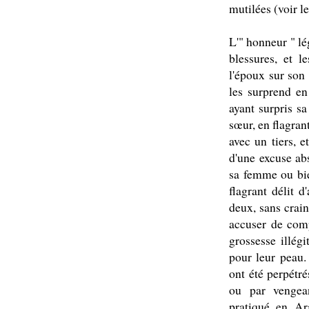
mutilées (voir le
L'" honneur " lé
blessures, et l
l'époux sur son 
les surprend en
ayant surpris s
sœur, en flagrant
avec un tiers, e
d'une excuse ab
sa femme ou bie
flagrant délit d
deux, sans crain
accuser de comp
grossesse illégi
pour leur peau.
ont été perpétré
ou par vengean
pratiqué en Ar