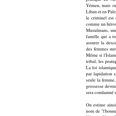
Yémen, mais on
Liban et en Pales
le criminel est 
comme un héros 
Musulmans, une 
famille qui a t
assurer la desc
des femmes met 
Même si l'Islam 
tribal, les prat
La loi islamiqu
par lapidation 
seule la femme,
grossesse deven
sera condamné u
On estime ainsi
nom de "l'honne