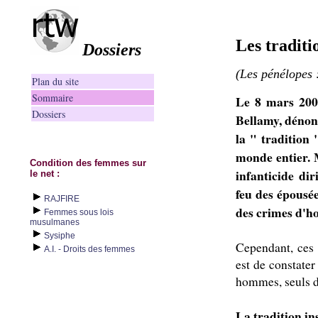
Les traditi
Dossiers
(Les pénélopes 
Plan du site
Sommaire
Le 8 mars 2000
Dossiers
Bellamy, dénonç
la " tradition 
monde entier. 
Condition des femmes sur
infanticide dir
le net :
feu des épousée
RAJFIRE
des crimes d'h
Femmes sous lois
musulmanes
Sysiphe
Cependant, ces 
A.I. - Droits des femmes
est de constater
hommes, seuls dé
La tradition ins