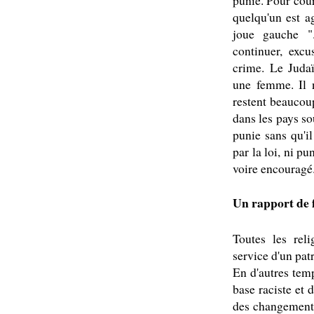
punie. Pour cour
quelqu'un est ag
joue gauche ".
continuer, excu
crime. Le Judaï
une femme. Il 
restent beaucoup
dans les pays so
punie sans qu'il
par la loi, ni pu
voire encouragé
Un rapport de 
Toutes les reli
service d'un pat
En d'autres temp
base raciste et 
des changements