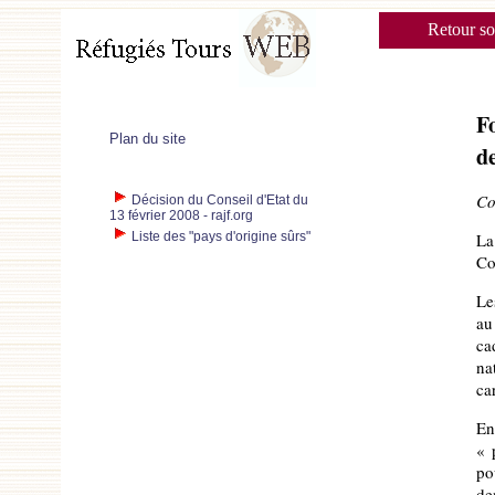
Retour s
Fo
Plan du site
de
Co
Décision du Conseil d'Etat du
13 février 2008 - rajf.org
Liste des "pays d'origine sûrs"
La
Co
Le
au
ca
na
ca
En
« 
po
de