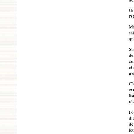
Un
l'
Ma
sa
qu
St
de
co
et
n'
C'
ex
li
ré
Fo
di
de
le