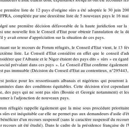
e première liste de 12 pays d'origine sûrs a été adoptée le 30 juin 200
OFPRA, complétée par une deuxième liste de 5 nouveaux pays le 16 mai
lgré une première décision défavorable de la haute juridiction sur la 
isi une nouvelle fois le Conseil d'Etat pour obtenir l'annulation de la
'il y avait erreur d'appréciation sur la situation de ces pays.
atuant sur le recours de Forum réfugiés, le Conseil d'Etat vient, le 13 fé
uxième liste. Le Conseil d'Etat considère en effet que le conseil d'a
nsidérer que l'Albanie et le Niger étaient des pays dits « sûrs » eu égard 
 social prévalant dans ces pays ». Le Conseil d'Etat confirme également q
est pas immuable (Décision du Conseil d'Etat au contentieux, n°295443, 
est justice pour les ressortissants albanais et nigériens qui pourront 
aminées dans des conditions équitables. Cette décision n'est cependant 
ste, des pays qui ne sont pas sûrs (Bosnie et Georgie notamment) et les
sumer à l'adjonction de nouveaux pays.
rum réfugiés rappelle également que la mise sous procédure prioritair
ts sûrs est inéquitable car elle ne permet pas aux demandeurs d'asile d'ê
 bénéficier d'un recours suspensif (sans le caractère suspensif du recour
ur recours ait été étudié). Dans le cadre de la présidence française de