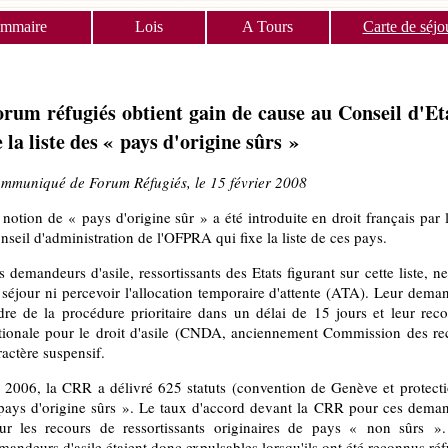
ommaire
Lois
A Tours
Carte de séjo
rum réfugiés obtient gain de cause au Conseil d'Eta
 la liste des « pays d'origine sûrs »
mmuniqué de Forum Réfugiés, le 15 février 2008
 notion de « pays d'origine sûr » a été introduite en droit français par
nseil d'administration de l'OFPRA qui fixe la liste de ces pays.
s demandeurs d'asile, ressortissants des Etats figurant sur cette liste, 
 séjour ni percevoir l'allocation temporaire d'attente (ATA). Leur dema
dre de la procédure prioritaire dans un délai de 15 jours et leur re
tionale pour le droit d'asile (CNDA, anciennement Commission des re
ractère suspensif.
 2006, la CRR a délivré 625 statuts (convention de Genève et protectio
pays d'origine sûrs ». Le taux d'accord devant la CRR pour ces dema
ur les recours de ressortissants originaires de pays « non sûrs 
mandeurs d'asile étaient donc expulsables lorsqu'ils ont été reconnus réf