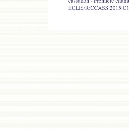
cassation - Première chamb
ECLI:FR:CCASS:2015:C