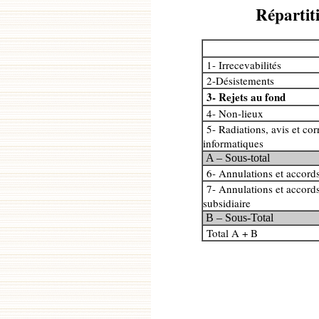
Répartit
1- Irrecevabilités
2-Désistements
3- Rejets au fond
4- Non-lieux
5- Radiations, avis et cor
informatiques
A – Sous-total
6- Annulations et accords 
7- Annulations et accords
subsidiaire
B – Sous-Total
Total A + B