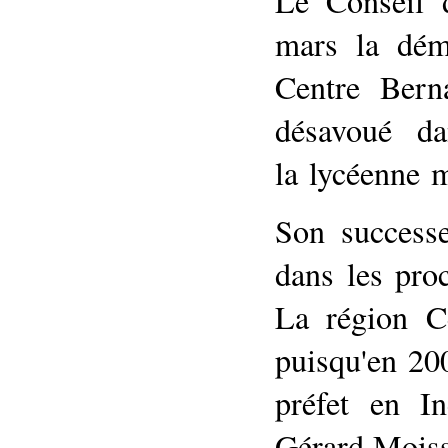
Le Conseil 
mars la dém
Centre Berna
désavoué dan
la lycéenne m
Son successe
dans les proc
La région C
puisqu'en 200
préfet en I
Gérard Moisse