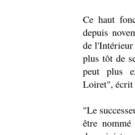
Ce haut fonc
depuis novem
de l'Intérieu
plus tôt de s
peut plus e
Loiret", écri
"Le successe
être nommé 