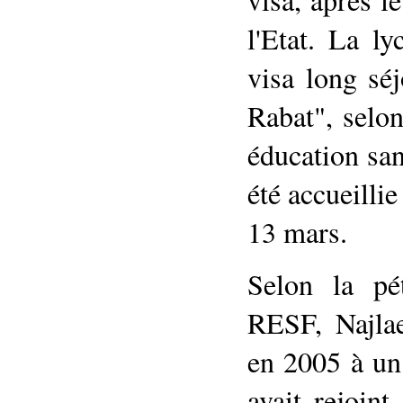
l'Etat. La l
visa long sé
Rabat", selo
éducation san
été accueillie
13 mars.
Selon la pét
RESF, Najla
en 2005 à un
avait rejoint