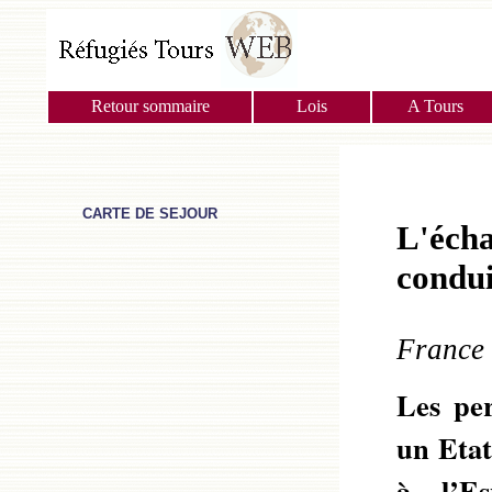
Retour sommaire
Lois
A Tours
CARTE DE SEJOUR
L'écha
condui
France 
Les per
un Etat
à l’Es