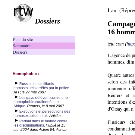
Iran (Répre
Dossiers
Campagne
16 homme
Plan du site
tetu.com (
http
Sommaire
Dossiers
L'agence de pr
hommes, diman
Homophobie :
Quatre autres
selon des inf
Russie : des militants
iranienne off
homosexuels arrêtés par la police.
AFP, le 27 mai 2007
Reuters et 
Les gays s'élèvent contre une
intentions d'e
homophobie cautionnée en
Afrique.
Reuters, le 8 mai 2007
d'Orsay qui n'
Exécutions et persécutions des
homosexuels en Irak
.
Articles
Plusieurs é
Partout dans le monde contre
les discriminations.
Publié le 15
condamnations
juin 2004 dans Action 94, Act-up