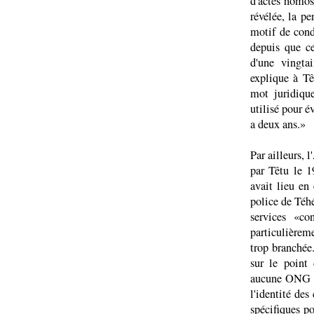
d'actes homos
révélée, la pe
motif de cond
depuis que ce
d'une vingta
explique à Tê
mot juridiqu
utilisé pour 
a deux ans.»
Par ailleurs, 
par Têtu le 1
avait lieu en
police de Téh
services «co
particulièrem
trop branchée
sur le point
aucune ONG n'
l'identité de
spécifiques po