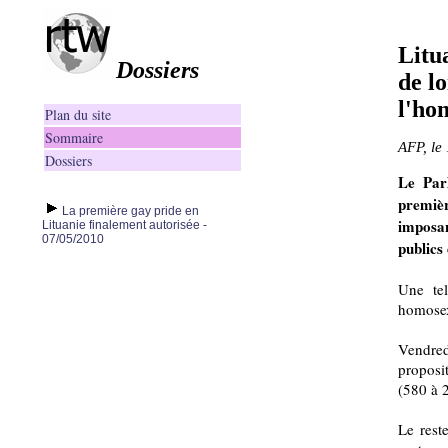
Litu
Dossiers
de l
l'ho
Plan du site
Sommaire
AFP, le
Dossiers
Le Par
premiè
La première gay pride en
imposa
Lituanie finalement autorisée -
07/05/2010
publics
Une tel
homosex
Vendre
proposi
(580 à 
Le rest