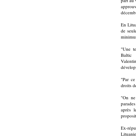
part au
approu
décemb
En Litua
de seul
minimum
"Une te
Baltic
Valenti
dévelop
"Par ce
droits d
"On ne
parades 
après l
proposit
Ex-répu
Lituani