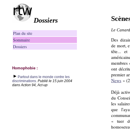
Scènes
Dossiers
Le Canard
Plan du site
Des dizai
Sommaire
de mort, e
Dossiers
tête... e
américaine
membres d
Homophobie :
ont décri
premier ar
Partout dans le monde contre les
News
» (2
discriminations.
Publié le 15 juin 2004
dans Action 94, Act-up
Déjà activ
du Consei
les salair
que l'aya
communauté
« tuer d
homosexue