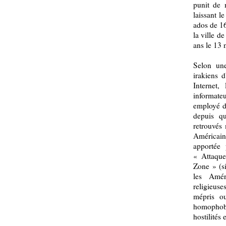
punit de 
laissant l
ados de 16
la ville d
ans le 13 
Selon une
irakiens 
Internet
informate
employé d
depuis q
retrouvés
Américain
apportée
« Attaque
Zone » (si
les Amér
religieuses
mépris ou
homophob
hostilités