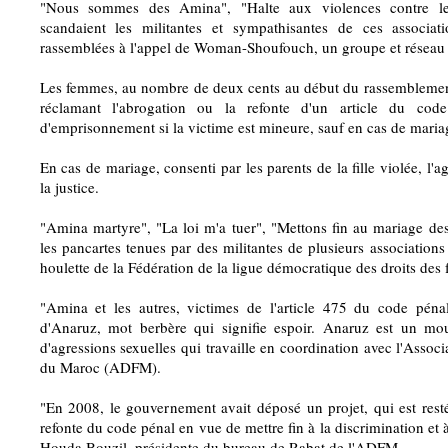
"Nous sommes des Amina", "Halte aux violences contre le
scandaient les militantes et sympathisantes de ces associa
rassemblées à l'appel de Woman-Shoufouch, un groupe et réseau s
Les femmes, au nombre de deux cents au début du rassemblement
réclamant l'abrogation ou la refonte d'un article du cod
d'emprisonnement si la victime est mineure, sauf en cas de maria
En cas de mariage, consenti par les parents de la fille violée, l'a
la justice.
"Amina martyre", "La loi m'a tuer", "Mettons fin au mariage des
les pancartes tenues par des militantes de plusieurs association
houlette de la Fédération de la ligue démocratique des droits des
"Amina et les autres, victimes de l'article 475 du code pénal
d'Anaruz, mot berbère qui signifie espoir. Anaruz est un mo
d'agressions sexuelles qui travaille en coordination avec l'Asso
du Maroc (ADFM).
"En 2008, le gouvernement avait déposé un projet, qui est resté
refonte du code pénal en vue de mettre fin à la discrimination et 
Houda Bouzil, présidente du bureau de Rabat de l'ADFM.