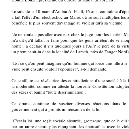
Le suicide le 10 mars d'Amina Al Filali, 16 ans, contrainte d'épo
a fait l'effet d'un électrochoc au Maroc où se sont multipliés les 
bénéficie le plus souvent davantage au violeur qu'à sa victime.
"Je ne voulais pas aller avec eux chez le juge pour les marier. 
m'a dit qu'il fallait le faire pour que les gens arrêtent de se mo
honte", a déclaré il y a quelques jours à l'AFP le père de la vict
un premier sit-in dans la localité de Larach, près de Tanger Nord) 
"Est-ce qu'on peut imaginer qu'un homme qui force une fille à le 
viole peut ensuite vouloir l'épouser?", a-t-il demandé.
Cette affaire est révélatrice des contradictions d'une société à la f
la modernité, comme en atteste la nouvelle Constitution adoptée e
des sexes et bannit "toute discrimination".
Ce drame continue de susciter diverses réactions dans le
gouvernement qui a promis un réexamen de la loi.
"C'est la loi, une règle sociale absurde, grotesque, que celle qui
par un autre encore plus répugnant, les épousailles avec le viol