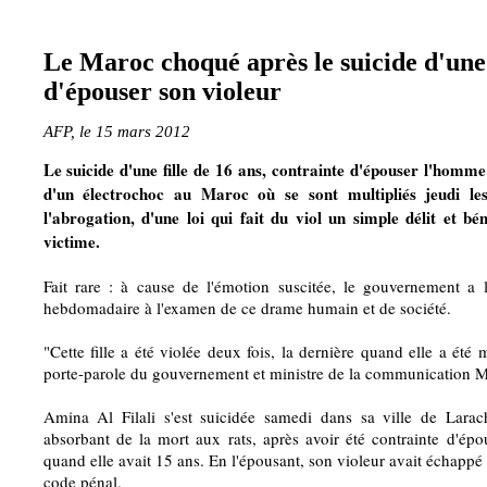
Le Maroc choqué après le suicide d'une
d'épouser son violeur
AFP, le 15 mars 2012
Le suicide d'une fille de 16 ans, contrainte d'épouser l'homme qu
d'un électrochoc au Maroc où se sont multipliés jeudi le
l'abrogation, d'une loi qui fait du viol un simple délit et bé
victime.
Fait rare : à cause de l'émotion suscitée, le gouvernement a
hebdomadaire à l'examen de ce drame humain et de société.
"Cette fille a été violée deux fois, la dernière quand elle a été 
porte-parole du gouvernement et ministre de la communication M
Amina Al Filali s'est suicidée samedi dans sa ville de Larac
absorbant de la mort aux rats, après avoir été contrainte d'épo
quand elle avait 15 ans. En l'épousant, son violeur avait échappé 
code pénal.