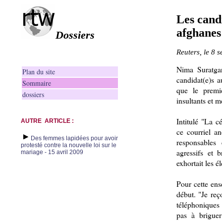
Les cand
afghanes
Dossiers
Reuters, le 8 
Nima Suratgar
Plan du site
candidat(e)s a
Sommaire
que le premie
dossiers
insultants et m
Intitulé "La c
AUTRE ARTICLE :
ce courriel a
Des femmes lapidées pour avoir
responsables
protesté contre la nouvelle loi sur le
agressifs et 
mariage - 15 avril 2009
exhortait les é
Pour cette ens
début. "Je reç
téléphoniques
pas à briguer