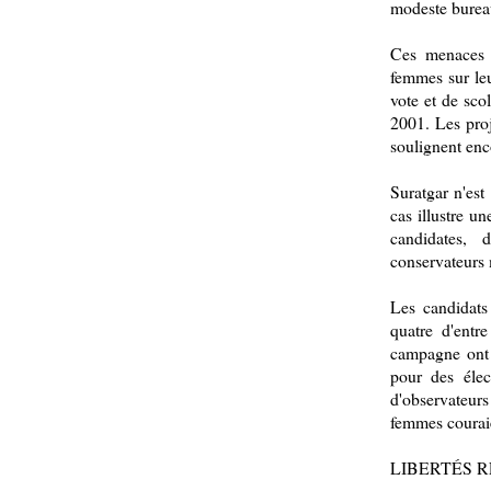
modeste burea
Ces menaces m
femmes sur leu
vote et de sco
2001. Les proj
soulignent enco
Suratgar n'est
cas illustre u
candidates,
conservateurs
Les candidats
quatre d'ent
campagne ont 
pour des élec
d'observateur
femmes couraie
LIBERTÉS 